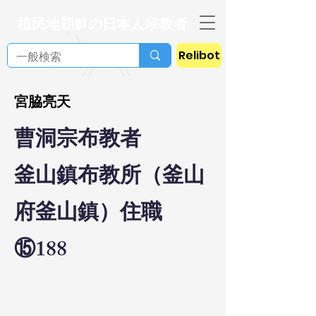
植民地朝鮮の日本人宗教者
Relibot
宮脇亮天
曹洞宗布教者
釜山鎮布教所（釜山
府釜山鎮）住職
⑮188