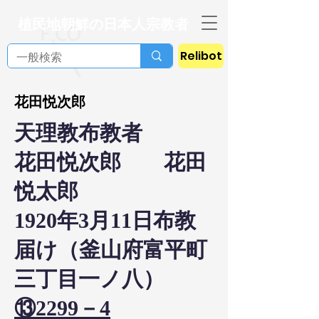
植民地朝鮮の日本人宗教者
Relibot
花田悦次郎
天理教布教者
花田悦次郎 花田
悦太郎
1920年3月11日布教
届け（釜山府富平町
三丁目一ノ八）
⑬2299－4