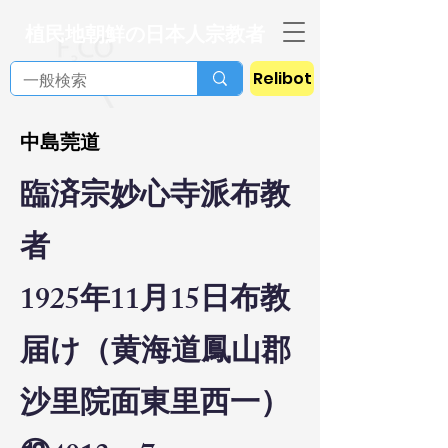
植民地朝鮮の日本人宗教者
Relibot
中島莞道
臨済宗妙心寺派布教
者
1925年11月15日布教
届け（黄海道鳳山郡
沙里院面東里西一）