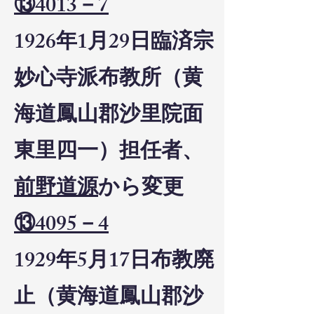
⑬4013－7
1926年1月29日臨済宗
妙心寺派布教所（黄
海道鳳山郡沙里院面
東里四一）担任者、
前野道源
から変更
⑬4095－4
1929年5月17日布教廃
止（黄海道鳳山郡沙