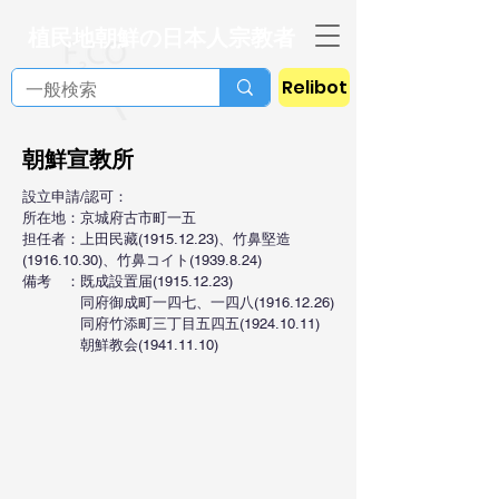
植民地朝鮮の日本人宗教者
Relibot
朝鮮宣教所
設立申請/認可：
所在地：京城府古市町一五
担任者：上田民藏(1915.12.23)、竹鼻堅造
(1916.10.30)、竹鼻コイト(1939.8.24)
備考 ：既成設置届(1915.12.23)
同府御成町一四七、一四八(1916.12.26)
同府竹添町三丁目五四五(1924.10.11)
朝鮮教会(1941.11.10)