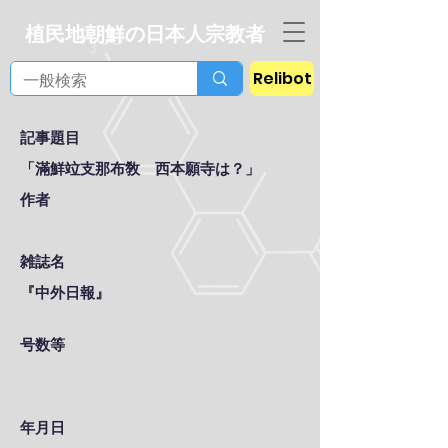
植民地朝鮮の日本人宗教者
Relibot
記事題目
「滿鮮竝支那布敎 西本願寺は？」
作者
雑誌名
『中外日報』
号数等
年月日