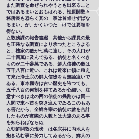
また調査を命ぜられやうとも出來ること
ではあるまいとおもはれる、松原開敎々
務所長も恐らく其の一事は首肯せずばな
るまい、が、かくいつたゞけでは要領を
得ない。
△敎務課の報告書綴 其他から課員の最
も正確なる調査により承つたところよる
と、檀家の數が七萬に達し、その人口が
二十四萬に及んでゐる、信徒と名くべき
ものが二十參萬である、鮮人信徒の數は
五千八百に近い、これは近來に頓に殖え
て來た浄土宗の鮮人信徒をも無論凌いで
ゐる、東本願寺は古い歴史を誇つても、
五千八百の何割を得てゐるか心細い、注
意すべきは此の西の信徒の幾割かは同一
人間で東へ首を突き込んでゐるこのもあ
る筈だから、全鮮各宗の信徒の數を合計
したものが實際の人數とは大違のある事
を知らねばならぬ
△朝鮮開敎の現状 は各宗共に内地人を
抱き込む事に努力してゐるから、鮮人の