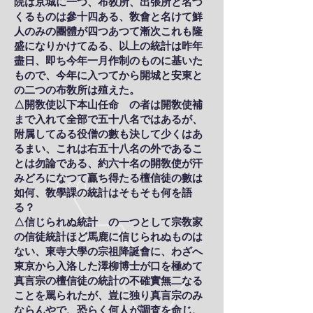
院は京城に一つ、布敎所、出張所と名づ
くるものは參十四ある、敎會と名けて鮮
人のみの團體が四つあつて漸次これも隆
盛になりかけてゐる、以上の統計は昨年
盡日、即ち今年一月作制のものに基いた
もので、今年に入つてから開城と安東と
の二つの布敎所は殖えた。
△開敎使以下本山任命 の者は開敎使補
まで入れて全部で五十八名ではあるが、
附属してゐる役僧の數も決して少くはあ
るまい、これは右五十八名の外であるこ
とは勿論である、約六十名の開敎使が汗
みどろになつて贏ち得たる檀信徒の數は
如何、敎學課の統計はそもそも何を語
る？
△信じられぬ統計 の一つとして宗敎家
の信徒統計ほど馬鹿に信じられぬものは
ない、東寺大學の宗祖降誕會に、わざへ
東京から入洛した澤柳博士が口を極めて
真言宗の檀信徒の統計の不確實無二なる
ことを罵られたが、豈に独り真言宗のみ
ならんやで、恐らく何人が調査を命じ、