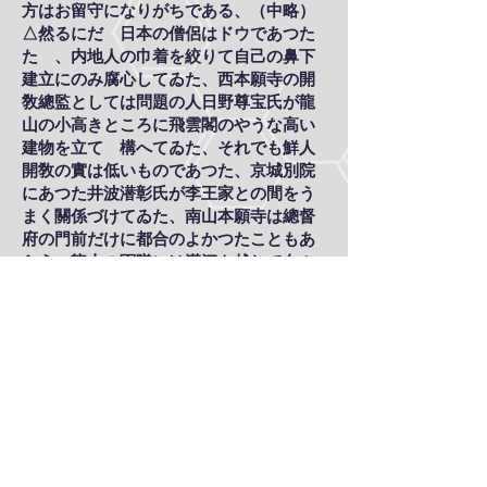
方はお留守になりがちである、（中略）
△然るにだ 日本の僧侶はドウであつた
たゞ、内地人の巾着を絞りて自己の鼻下
建立にのみ腐心してゐた、西本願寺の開
敎總監としては問題の人日野尊宝氏が龍
山の小高きところに飛雲閣のやうな高い
建物を立てゝ構へてゐた、それでも鮮人
開敎の實は低いものであつた、京城別院
にあつた井波潜彰氏が李王家との間をう
まく關係づけてゐた、南山本願寺は總督
府の門前だけに都合のよかつたこともあ
らう、龍山の軍隊には漢江を越して向ふ
の永登浦から西本の中々熱心な慰問開敎
使が來てゐた、江華島にもやつて來た此
人の名は不幸にして自分は忘れたが戦友
に代りて禮状を度々送つたのことがあ
る、餘談にわたつたが鮮人布敎は昔の
まゝとまではゆかずとも僅かに各宗中心
ある宗派だけが徐々に手をつけてゐるば
かりである、仰々しく書き立てることは
無い。