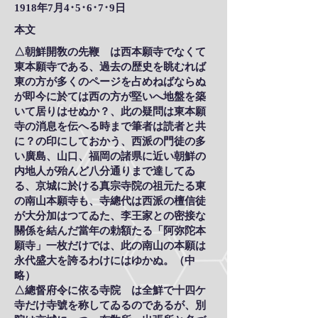
1918年7月4･5･6･7･9日
本文
△朝鮮開敎の先鞭 は西本願寺でなくて
東本願寺である、過去の歴史を眺むれば
東の方が多くのページを占めねばならぬ
が即今に於ては西の方が堅いへ地盤を築
いて居りはせぬか？、此の疑問は東本願
寺の消息を伝へる時まで筆者は読者と共
に？の印にしておかう、西派の門徒の多
い廣島、山口、福岡の諸県に近い朝鮮の
内地人が殆んど八分通りまで達してゐ
る、京城に於ける真宗寺院の祖元たる東
の南山本願寺も、寺總代は西派の檀信徒
が大分加はつてゐた、李王家との密接な
關係を結んだ當年の勅額たる「阿弥陀本
願寺」一枚だけでは、此の南山の本願は
永代盛大を誇るわけにはゆかぬ。（中
略）
△總督府令に依る寺院 は全鮮で十四ケ
寺だけ寺號を称してゐるのであるが、別