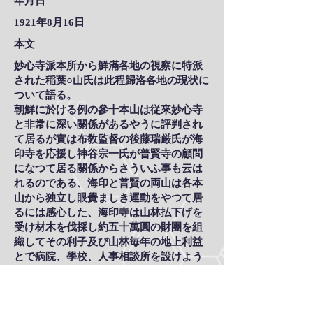
年月日
1921年8月16日
本文
妙心寺派本所から鮮滿各地の視察に特派
された稲葉○山氏は此程歸洛各地の現状に
ついて語る。
朝鮮に於ける例の參十本山は従來妙心寺
と非常に深い關係があるやうに評判され
て居るが實は布敎監督の後藤瑞厳氏が海
印寺を応援し神谷宗一氏が普賢寺の顧問
になつて居る關係からさういふ事も云は
れるのである、海印と普賢の両山は各本
山から独立し眼覺ましき運動をやつて居
るには感心した、海印寺は山林払下げを
受け材木を伐採し約五十萬圓の財團を組
織してその利子及び山林毎年の地上利益
とで病院、學校、人事相談所を設けよう
と計畫して居る、僧侶敎育の道も既に講
ぜられて居るが之等の事業に總督府は參
萬圓の補助を與ふる事になつて居るさう