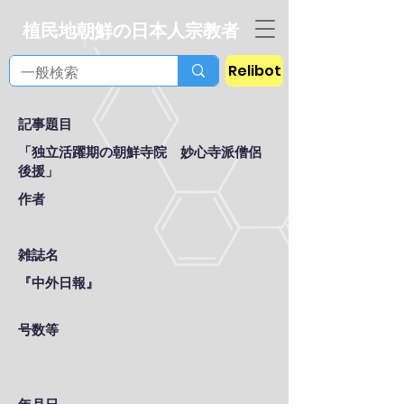
植民地朝鮮の日本人宗教者
Relibot
記事題目
「独立活躍期の朝鮮寺院 妙心寺派僧侶
後援」
作者
雑誌名
『中外日報』
号数等