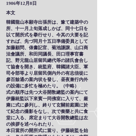
1906年12月8日
本文
韓國龍山本願寺出張所は、豫て建築中の
所、十一月上旬落成しかば、同十七日を
以て開所式を擧行せり、今其の大要を記
すれば、先づ同月十五日準備委員として
加藤顧問、俵書記官、菊池謙譲、山口商
法會議所、和田同議長、田口理事官書
記、野元龍山居留民總代等の諸氏會合し
て協會を開き、統監府、韓國諸大臣、軍
司令部等より居留民側内外の有志信徒に
參百餘通の案内状を發し、昼夜兼行内外
の設備に多忙を極めたり。（中略）
式の順序は先つ大谷開敎總監の案内にて
伊藤統監以下來賓一同佛室に入りて、厳
粛に式に參列し、終りて玄關前庭園に於
て紀念の撮影をなし、次で奏樂と共に食
堂に入る、席定まりて大谷開敎總監は左
の挨拶を述べられたり、
本日當所の開所式に當り、伊藤統監を始