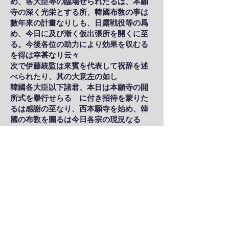
め、各大臣等の臨場せられたるは、本願
寺の深く光栄とする所、韓國布敎の事は
數年來の計畫なりしも、日露戦役等の爲
め、今日に及び漸く仮出張所を開くに至
る。今後各位の助力により効果を収むる
を得は幸甚なり云々
次で伊藤統監は來賓を代表して祝辞を述
べられたり、其の大意左の如し
韓國各大臣以下諸君、本日は本願寺の開
所式を擧行せらるゝに付き招待を蒙りた
るは感謝の至なり、西本願寺を始め、韓
國の布敎を圖るは今日各宗の現況なる
か、宗敎の本義を韓國民に宣布し、以て
誘導の實を擧けんとする至極結構な事な
り、何れの宗派を問はず敎義宣布衆生済
度を圖るの外日本 皇帝陛下の韓國誘導
の聖慮を服膺し、布敎上に於ても韓國民
をして怨嗟の声なからしめ、 聖旨を貫
徹することに努められんことを望み、且
つまた日韓両國民をして益々融和し、親
密ならしめんことに努め、極めて公平の
思想にて愛情なきよう盡力せられんこと