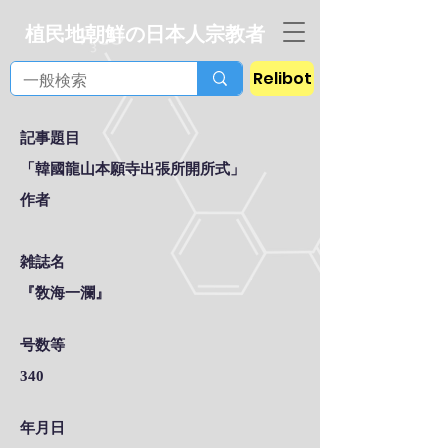
植民地朝鮮の日本人宗教者
Relibot
記事題目
「韓國龍山本願寺出張所開所式」
作者
雑誌名
『敎海一瀾』
号数等
340
年月日