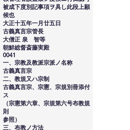
被成下度別記事項ヲ具し此段上願
候也
大正十五年一月廿五日
古義真言宗管長
大僧正 泉 智等
朝鮮総督斎藤実殿
0041
一、宗教及教派宗派ノ名称
古義真言宗
二、教規又ハ宗制
古義真言宗、宗憲、宗規別冊添付
ス
（宗憲第六章、宗規第六号布教規
則
参照）
三、布教ノ方法