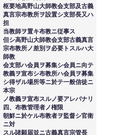
枢要地高野山大師教会支部及古義
真言宗布教所ヲ設置シ支部長又ハ
担
当教師ヲ置キ布教ニ従事ス
但シ高野山大師教会支部古義真言
宗布教所ノ差別ヲ必要トスルハ大
師教
会支部ハ会員ヲ募集シ会員ニ向テ
教義ヲ宣布シ布教所ハ会員ヲ募集
シ得ザル場所等ニ於テ一般信徒ニ
本宗
ノ教義ヲ宣布スルノ要アレバナリ
四、布教管理者ノ権限
朝鮮ニ於ケル布教者ヲ監督シ官衛
ニ対
スル諸願届並ニ古義真言宗管長