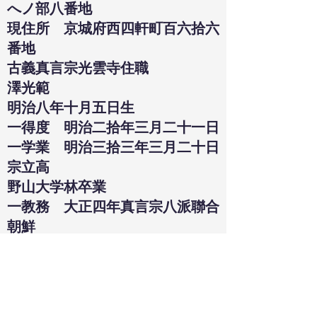
へノ部八番地
現住所 京城府西四軒町百六拾六
番地
古義真言宗光雲寺住職
澤光範
明治八年十月五日生
一得度 明治二拾年三月二十一日
一学業 明治三拾三年三月二十日
宗立高
野山大学林卒業
一教務 大正四年真言宗八派聯合
朝鮮
布教管理者ノ教務ヲ取り大正
十五年一月二十三日宗制ノ改正ト
同
時ニ古義真言宗朝鮮布教管