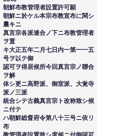
朝鮮布教管理者設置許可願
朝鮮ニ於ケル本宗布教宣布に関シ
曩キニ
真言宗各派連合ノ下ニ布教管理者
ヲ置
キ大正五年二月七日内一第一一五
号ヲ以テ御
認可ヲ得居候所今回真言宗ノ聯合
ヲ解
体シ更ニ高野派、御室派、大覚寺
派ノ三派
統合シテ古義真言宗ト改称致シ候
ニ付テ
ハ朝鮮総督府令第八十三号ニ依リ
布
教管理者設置致シ度候ニ付御認可