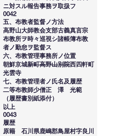
ニ対スル報告事務ヲ取扱フ
0042
五、布教者監督ノ方法
高野山大師教会支部古義真言宗
布教所ヲ時々巡視シ諸帳簿布教
者ノ勤怠ヲ監督ス
六、布教管理事務所ノ位置
朝鮮京城
新町高野山別院
西四軒町
光雲寺
七、布教管理者ノ氏名及履歴
二等布教師少僧正 澤 光範
（履歴書別紙添付）
以上
0043
履歴
原籍 石川県鹿嶋郡鳥屋村字良川