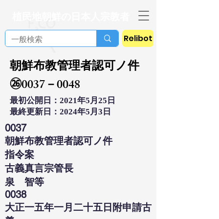
植民地朝鮮の日本人宗教者
Relibot
朝鮮布教管理者認可ノ件
㉖0037－0048
最初公開日：2021年5月25日
最終更新日：2024年5月3日
0037
朝鮮布教管理者認可ノ件
指令案
古義真言宗管長
泉 智等
0038
大正一五年一月二十五日附申請古