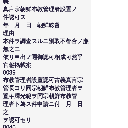
義
真言宗朝鮮布教管理者設置ノ
件認可ス
年 月 日 朝鮮総督
理由
本件ヲ調査スルニ別取不都合ノ廉
無之ニ
依リ申出ノ通御認可相成可然乎
官報掲載案
0039
布教管理者設置認可古義真言宗
管長ヨリ同宗朝鮮布教管理者ヲ
置キ澤光範ヲ同宗朝鮮布教管
理者ト為ス件申請ニ付 月 日
之
ヲ認可セリ
0040