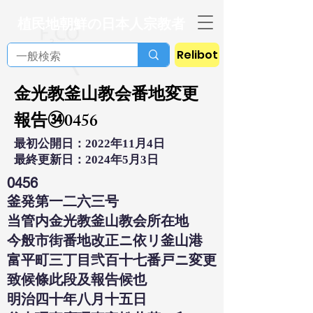
植民地朝鮮の日本人宗教者
Relibot
金光教釜山教会番地変更
報告㉞0456
最初公開日：2022年11月4日
最終更新日：2024年5月3日
0456
釜発第一二六三号
当管内金光教釜山教会所在地
今般市街番地改正ニ依リ釜山港
富平町三丁目弐百十七番戸ニ変更
致候條此段及報告候也
明治四十年八月十五日