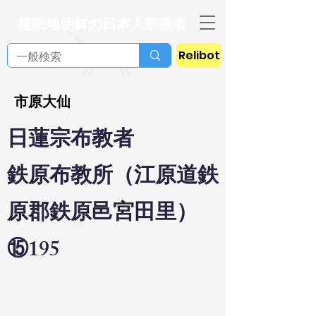
植民地朝鮮の日本人宗教者
Relibot
市原大仙
日蓮宗布教者
鉄原布教所（江原道鉄
原郡鉄原邑宮田里）
⑮195