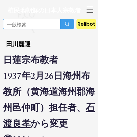
植民地朝鮮の日本人宗教者
Relibot
田川麗運
日蓮宗布教者
1937年2月26日海州布
教所（黄海道海州郡海
州邑仲町）担任者、
石
渡良孝
から変更