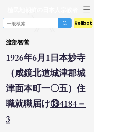
植民地朝鮮の日本人宗教者
Relibot
渡部智善
1926年6月1日本妙寺
（咸鏡北道城津郡城
津面本町一〇五）住
職就職届け
⑬4184－
3