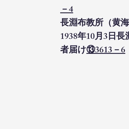
－4
長淵布教所（黄海
1938年10月
者届け
⑬3613－6