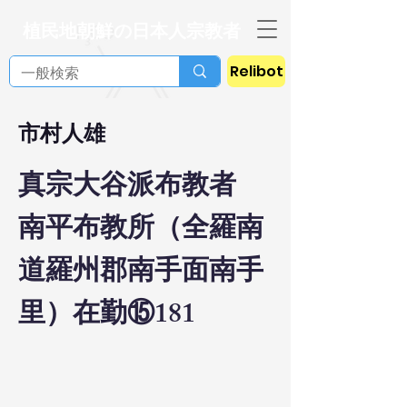
植民地朝鮮の日本人宗教者
Relibot
市村人雄
真宗大谷派布教者
南平布教所（全羅南
道羅州郡南手面南手
里）在勤⑮181