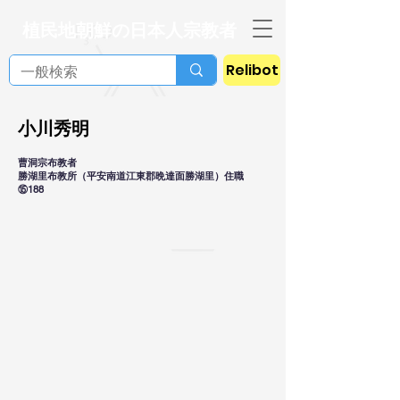
植民地朝鮮の日本人宗教者
Relibot
小川秀明
曹洞宗布教者
勝湖里布教所（平安南道江東郡晩達面勝湖里）住職
⑮188