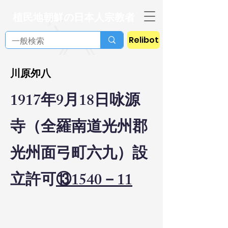
植民地朝鮮の日本人宗教者
Relibot
川原夘八
1917年9月18日咏源
寺（全羅南道光州郡
光州面弓町六九）設
立許可
⑬1540－11