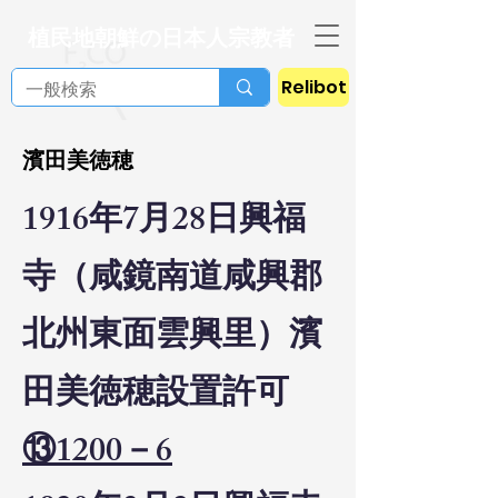
植民地朝鮮の日本人宗教者
Relibot
濱田美徳穂
1916年7月28日興福
寺（咸鏡南道咸興郡
北州東面雲興里）濱
田美徳穂設置許可
⑬1200－6