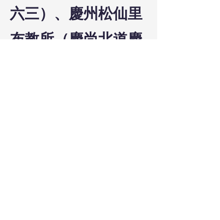
六三）、慶州松仙里
布教所（慶尚北道慶
州郡慶州邑西面松仙
里六七〇）担任者
（慶尚北道慶州郡慶
州邑西部里二七）届
け
⑬5293－3