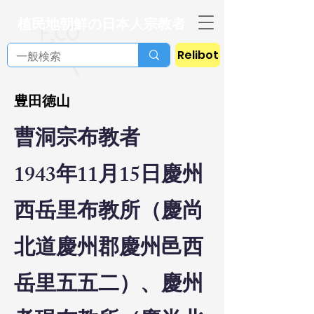
植民地朝鮮の日本人宗教者
Relibot
豊田徳山
曹洞宗布教者
1943年11月15日慶州
西岳里布教所（慶尚
北道慶州郡慶州邑西
岳里五五二）、慶州