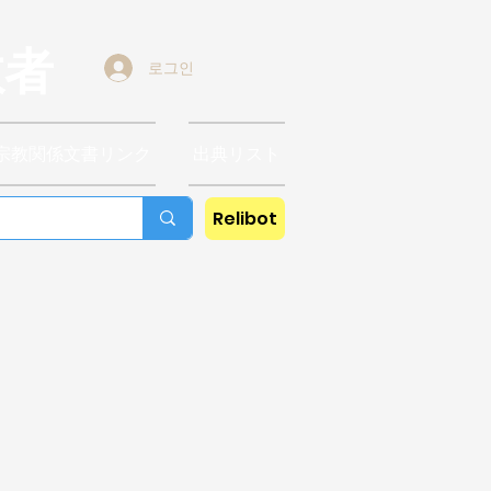
教者
로그인
宗教関係文書リンク
出典リスト
Relibot