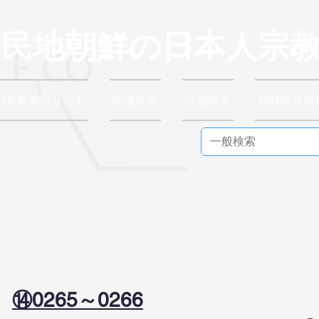
植民地朝鮮の日本人宗
別布教拠点リスト
関連年表
現地調査
朝鮮総督府
）
⑭0265～0266