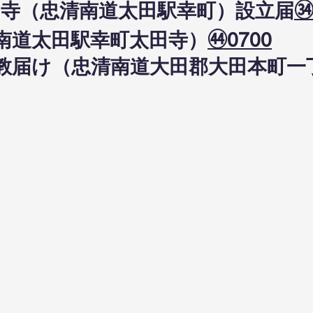
太田寺（忠清南道太田駅幸町）設立届
㉞
南道太田駅幸町太田寺）
㊹0700
日布教届け（忠清南道大田郡大田本町