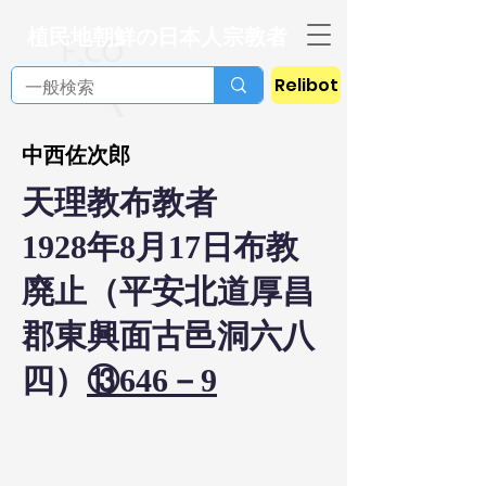
植民地朝鮮の日本人宗教者
Relibot
中西佐次郎
天理教布教者
1928年8月17日布教
廃止（平安北道厚昌
郡東興面古邑洞六八
四）
⑬646－9