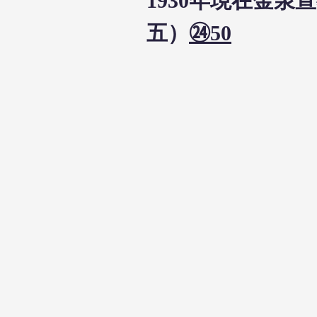
1930年現在金
五）
㉔50