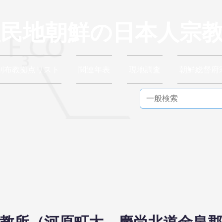
植民地朝鮮の日本人宗
別布教拠点リスト
関連年表
現地調査
朝鮮総督府