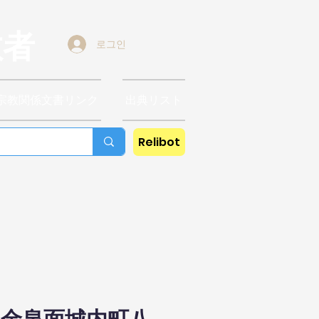
教者
로그인
宗教関係文書リンク
出典リスト
Relibot