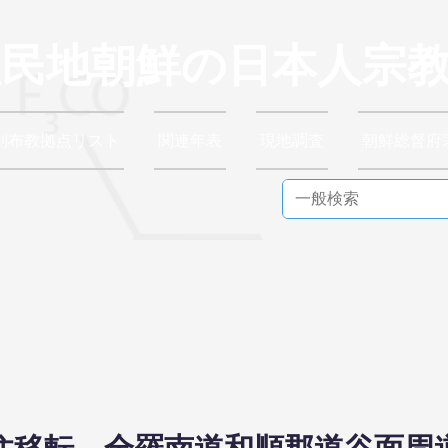
植民地朝鮮の日本人宗
別布教拠点リスト
関連年表
現地調査
朝鮮総督府