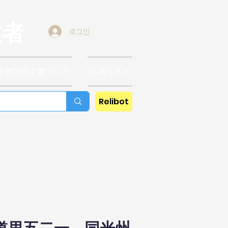
教者
로그인
宗教関係文書リンク
出典リスト
Relibot