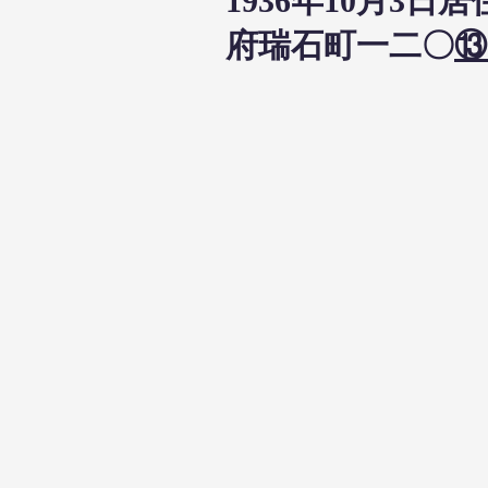
1936年10月
府瑞石町一二〇
⑬