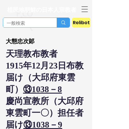
植民地朝鮮の日本人宗教者
Relibot
大態忠次郞
天理教布教者
1915年12月23日布教
届け（大邱府東雲
町）
⑬1038－8
慶尚宣教所（大邱府
東雲町一〇）担任者
届け
⑬1038－9