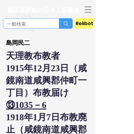
植民地朝鮮の日本人宗教者
Relibot
島岡民二
天理教布教者
1915年12月23日（咸
鏡南道咸興郡仲町一
丁目）布教届け
⑬1035－6
1918年1月7日布教廃
止（咸鏡南道咸興郡