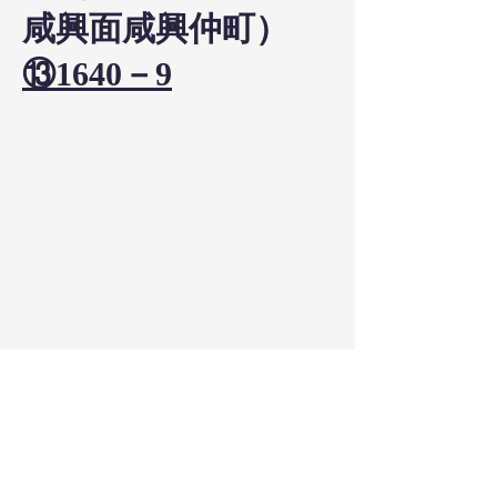
咸興面咸興仲町）
⑬1640－9