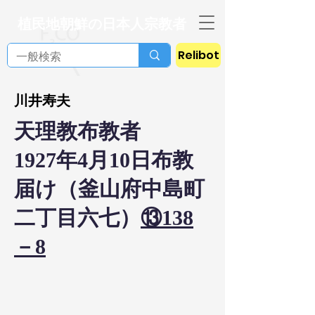
植民地朝鮮の日本人宗教者
Relibot
川井寿夫
天理教布教者
1927年4月10日布教
届け（釜山府中島町
二丁目六七）
⑬138
－8