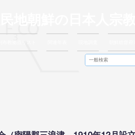
植民地朝鮮の日本人宗
別布教拠点リスト
関連年表
現地調査
朝鮮総督府