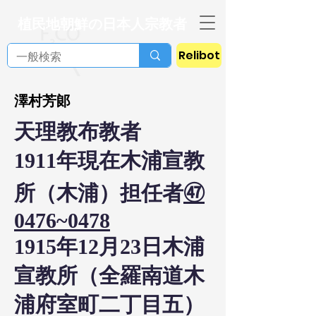
植民地朝鮮の日本人宗教者
Relibot
澤村芳郞
天理教布教者
1911年現在木浦宣教
所（木浦）担任者
㊼
0476~0478
1915年12月23日木浦
宣教所（全羅南道木
浦府室町二丁目五）