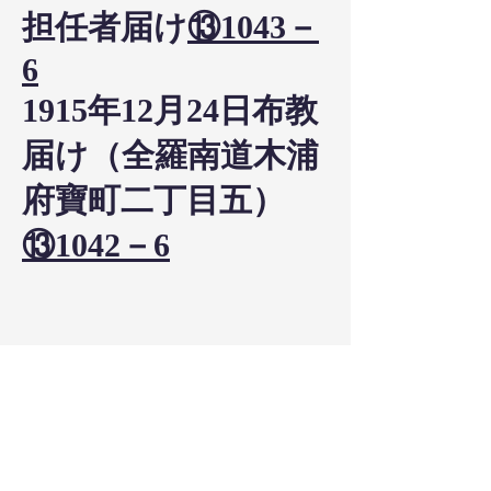
担任者届け
⑬1043－
6
1915年12月24日布教
届け（全羅南道木浦
府寶町二丁目五）
⑬1042－6