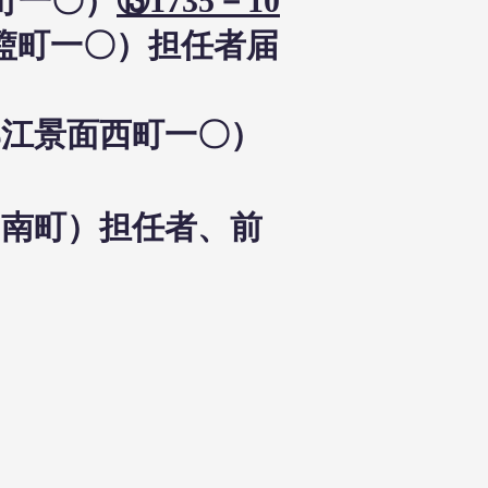
盬町一〇）
⑬1735－10
面盬町一〇）担任者届
郡江景面西町一〇）
景邑南町）担任者、前