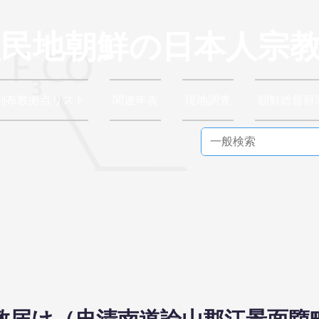
植民地朝鮮の日本人宗
別布教拠点リスト
関連年表
現地調査
朝鮮総督府