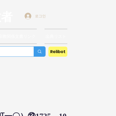
教者
로그인
宗教関係文書リンク
出典リスト
Relibot