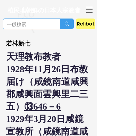
植民地朝鮮の日本人宗教者
Relibot
若林新七
天理教布教者
1928年11月26日布教
届け（咸鏡南道咸興
郡咸興面雲興里二三
五）
⑬646－6
1929年3月20日咸鏡
宣教所（咸鏡南道咸