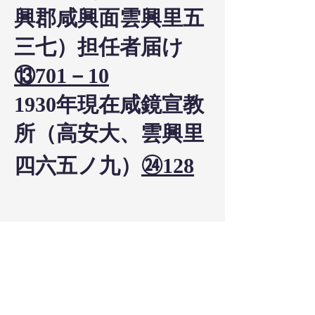
興郡咸興面雲興里五
三七）担任者届け
⑬701－10
1930年現在咸鏡宣教
所（高安大、雲興里
四六五ノ九）
㉔128