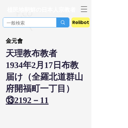
植民地朝鮮の日本人宗教者
Relibot
金元會
天理教布教者
1934年2月17日布教
届け（全羅北道群山
府開福町一丁目）
⑬2192－11