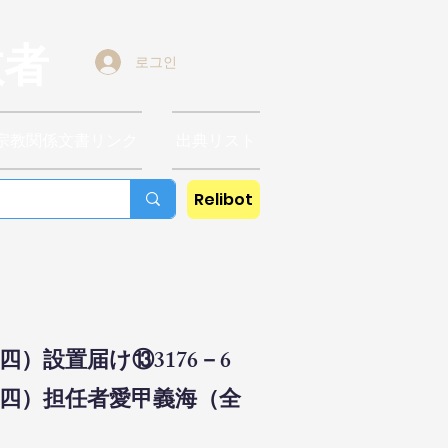
教者
로그인
宗教関係文書リンク
出典リスト
Relibot
）設置届け⑬3176－6
一四）担任者愛甲義海（全