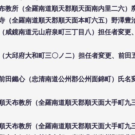
天布教所（全羅南道順天郡順天面南内里二六）廃止
光寺（全羅南道順天郡順天面本町六五）野澤豊治
教所（咸鏡南道元山府泉町三丁目八）担任者変更
所（大邱府大和町三〇ノ二）担任者変更、前田五
師前田鐵心（忠清南道公州郡公州面錦町）氏名変
山派順天布教所（全羅南道順天郡順天面大手町九
派順天布教所（全羅南道順天郡順天面大手町九三