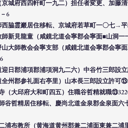
所（京城府西四軒町一九二）担任者変更、加藤
0－6
師西脇霊巖居住移転、京城府若草町一〇七→平壌
教師新見龍童（咸鏡北道会寧郡会寧面■山洞一一
高野山大師教会会寧支部（咸鏡北道会寧郡会寧
6
道迎日郡浦項郡浦項洞九二六）中谷竹三郎設立許
道全州郡参礼面右亭里）山本長三郎設立許可⑬31
願寺（大邱府大和町四五）住職谷哲精就職⑬322
布教師谷哲精居住移転、慶尚北道金泉郡金泉面六
会兼二浦布教所（黄海道黄州郡兼二浦面東兼二