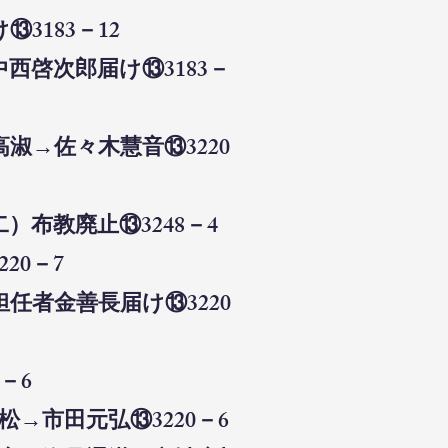
3183－12
西啓次郎届け⑬3183－
淑→佐々木慧音⑬3220
）布教廃止⑬3248－4
20－7
任者金善長届け⑬3220
－6
→市田元弘⑬3220－6