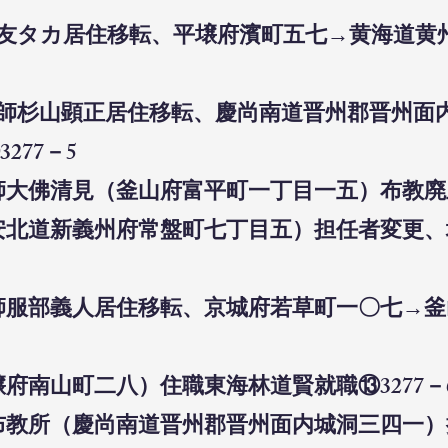
佐渡友タカ居住移転、平壌府濱町五七→黄海道黄
布教師杉山顕正居住移転、慶尚南道晋州郡晋州
277－5
師大佛清見（釜山府富平町一丁目一五）布教廃止
平安北道新義州府常盤町七丁目五）担任者変更
教師服部義人居住移転、京城府若草町一〇七→
壌府南山町二八）住職東海林道賢就職⑬3277－
州布教所（慶尚南道晋州郡晋州面内城洞三四一