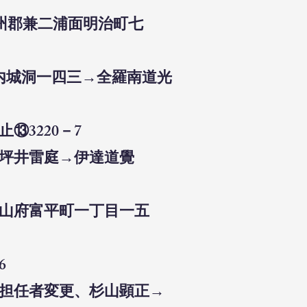
州郡兼二浦面明治町七
面内城洞一四三→全羅南道光
⑬3220－7
、坪井雷庭→伊達道覺
釜山府富平町一丁目一五
6
）担任者変更、杉山顕正→