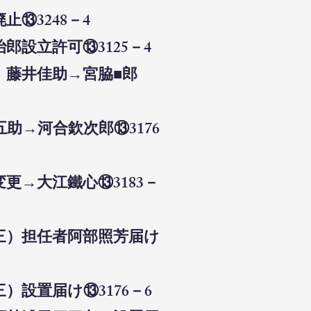
⑬3248－4
郎設立許可⑬3125－4
、藤井佳助→宮脇■郎
助→河合欽次郎⑬3176
更→大江鐵心⑬3183－
三）担任者阿部照芳届け
）設置届け⑬3176－6