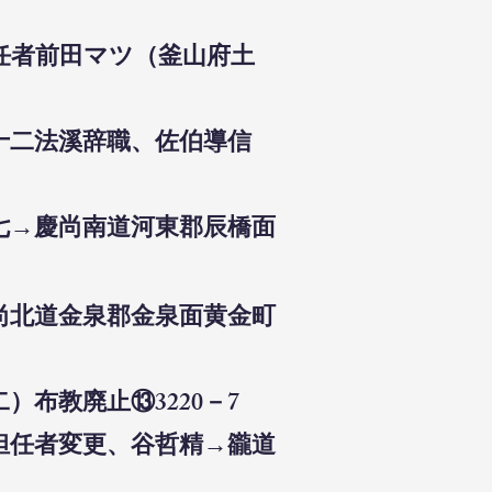
担任者前田マツ（釜山府土
十二法溪辞職、佐伯導信
五七→慶尚南道河東郡辰橋面
慶尚北道金泉郡金泉面黄金町
）布教廃止⑬3220－7
）担任者変更、谷哲精→豅道