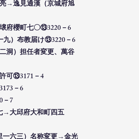
清亮→逸見通漢（京城府旭
府櫻町七〇⑬3220－6
九）布教届け⑬3220－6
面二洞）担任者変更、萬谷
可⑬3171－4
73－6
0－7
七→大邱府大和町四五
浦里一六三）名称変更→金光