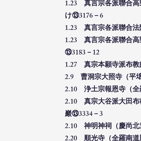
1.23 真言宗各派聯
け⑬3176－6
1.23 真言宗各派聯合
1.23 真言宗各派聯
⑬3183－12
1.27 真宗本願寺派布
2.9 曹洞宗大照寺（平
2.10 浄土宗報恩寺（
2.10 真宗大谷派大
巖⑬3334－3
2.10 神明神祠（慶尚
2.20 順光寺（全羅南