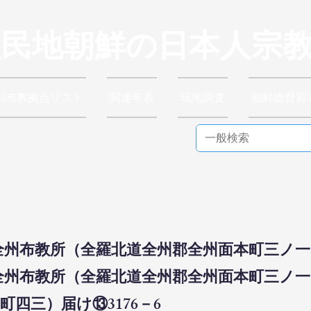
植民地朝鮮の日本人宗
別布教拠点リスト
関連年表
現地調査
朝鮮総督府
全州布教所（全羅北道全州郡全州面本町三ノ一四
派全州布教所（全羅北道全州郡全州面本町三ノ
四三）届け⑬3176－6