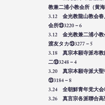
教兼二浦小教会所（黄海
3.12 金光教龍山教
会所⑬3220－6
3.12 金光教兼二浦
渡友タカ⑬3277－5
3.18 真宗本願寺派
二⑬3248－4
3.20 真宗本願寺派
⑬3184－8
3.24 全朝鮮青年党大
3.26 真言宗各派聯