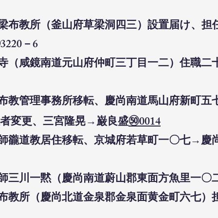
会草梁布教所（釜山府草梁洞四三）設置届け、
220－6
西本寺（咸鏡南道元山府仲町三丁目一二）住職二
山派布教管理事務所移転、慶尚南道馬山府新町
者変更、三宮隆晃→巌良盛
㊿0014
布教師豅道教居住移転、京城府若草町一〇七→
教師三川一黙（慶尚南道蔚山郡東面方魚里一〇二
金泉布教所（慶尚北道金泉郡金泉面黄金町六七