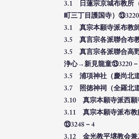
3.1 日蓮宗京城布教
町三丁目護国寺）⑬322
3.1 真宗本願寺派布教
3.5 真言宗各派聯合布
3.5 真言宗各派聯合
浄心→新見龍童⑬3220－
3.5 浦項神社（慶尚北
3.7 照徳神祠（全羅北
3.10 真宗本願寺派西
3.11 真宗本願寺派
⑬3248－4
3.12 金光教平壌教