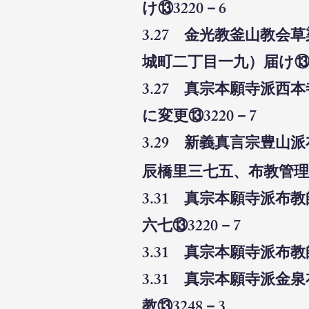
け⑬3220－6
3.27 金光教釜山教
城町二丁目一九）届け⑬3
3.27 真宗本願寺派
に変更⑬3220－7
3.29 新義真言宗豊
辰橋里三七五、布教管理
3.31 真宗本願寺派
六七⑬3220－7
3.31 真宗本願寺派布
3.31 真宗本願寺派
教⑬3248－3