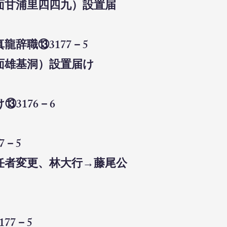
面甘浦里四四九）設置届
龍辞職⑬3177－5
面雄基洞）設置届け
3176－6
7－5
担任者変更、林大行→藤尾公
77－5