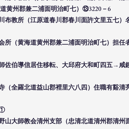
道黄州郡兼二浦面明治町七）⑬3220－6
会春川布教所（江原道春川郡春川面許文里五七
小教会所（黄海道黄州郡兼二浦面明治町七）担
布教師佐伯導信居住移転、大邱府大和町四五→
大聖寺（全羅北道益山郡裡里六八四）住職有谿清
会①
合高野山大師教会清州支部（忠清北道清州郡清州