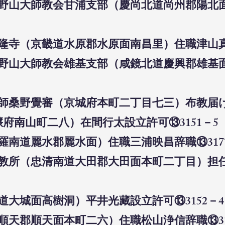
合高野山大師教会甘浦支部（慶尚北道尚州郡陽北
法隆寺（京畿道水原郡水原面南昌里）住職津山真
合高野山大師教会雄基支部（咸鏡北道慶興郡雄基
教師桑野覺審（京城府本町二丁目七三）布教届け⑬
壌府南山町二八）在間行太設立許可⑬3151－5
全羅南道麗水郡麗水面）住職三浦映昌辞職⑬317
田布教所（忠清南道大田郡大田面本町二丁目）
北道大城面高樹洞）平井光藏設立許可⑬3152－4
道順天郡順天面本町二六）住職松山浄信辞職⑬31