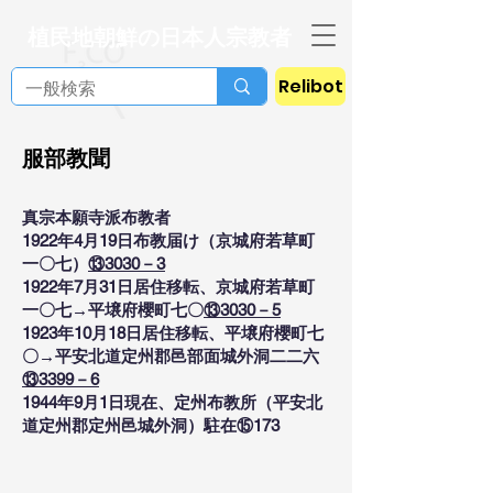
植民地朝鮮の日本人宗教者
Relibot
服部教聞
真宗本願寺派布教者
1922年4月19日布教届け（京城府若草町
一〇七）
⑬3030－3
1922年7月31日居住移転、京城府若草町
一〇七→平壌府櫻町七〇
⑬3030－5
1923年10月18日居住移転、平壌府櫻町七
〇→平安北道定州郡邑部面城外洞二二六
⑬3399－6
1944年9月1日現在、定州布教所（平安北
道定州郡定州邑城外洞）駐在⑮173