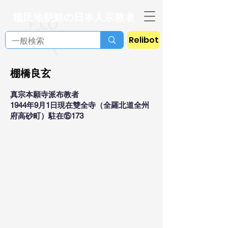
植民地朝鮮の日本人宗教者
Relibot
棚橋良玄
真宗本願寺派布教者
1944年9月1日現在雙全寺（全羅北道全州
府高砂町）駐在⑮173