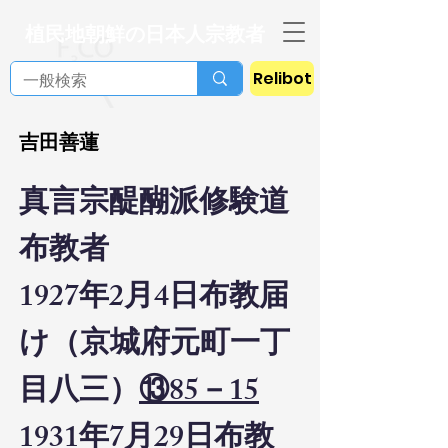
植民地朝鮮の日本人宗教者
Relibot
吉田善蓮
真言宗醍醐派修験道
布教者
1927年2月4日布教届
け（京城府元町一丁
目八三）
⑬85－15
1931年7月29日布教