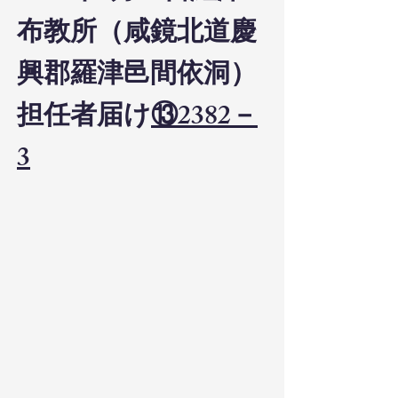
布教所（咸鏡北道慶
興郡羅津邑間依洞）
担任者届け
⑬2382－
3