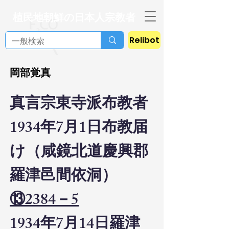
植民地朝鮮の日本人宗教者
Relibot
岡部覚真
真言宗東寺派布教者
1934年7月1日布教届
け（咸鏡北道慶興郡
羅津邑間依洞）
⑬2384－5
1934年7月14日羅津