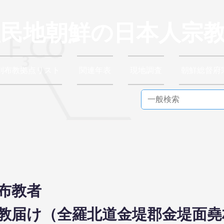
植民地朝鮮の日本人宗
別布教拠点リスト
関連年表
現地調査
朝鮮総督府
布教者
8日布教届け（全羅北道金堤郡金堤面