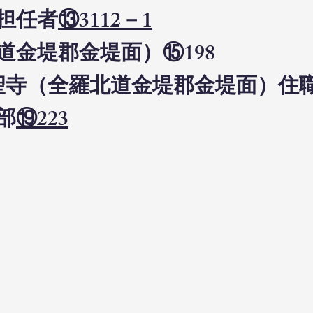
担任者
⑬3112－1
道金堤郡金堤面）⑮198
日大聖寺（全羅北道金堤郡金堤面）住
部
⑲223