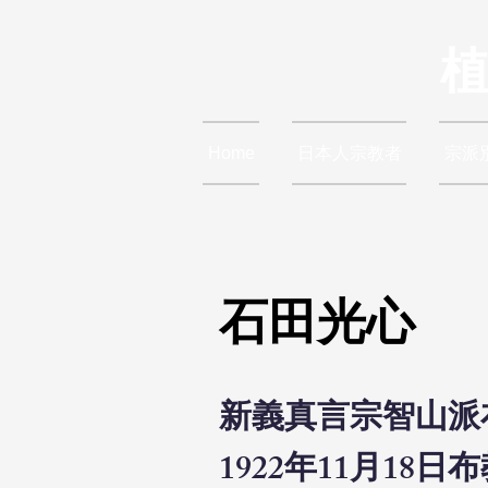
Home
日本人宗教者
宗派
石田光心
新義真言宗智山派
1922年11月1