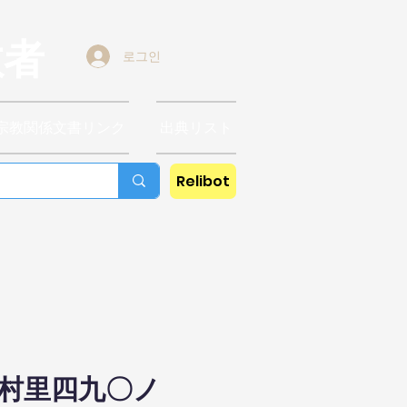
教者
로그인
宗教関係文書リンク
出典リスト
Relibot
堯村里四九〇ノ