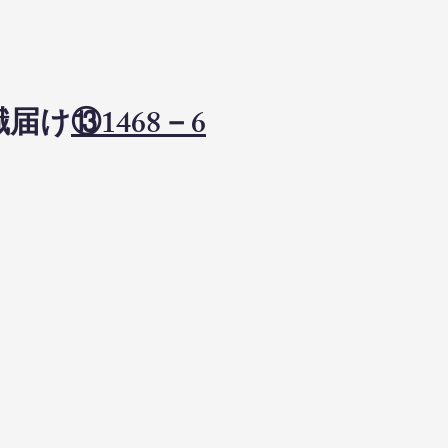
職届け
⑬1468－6