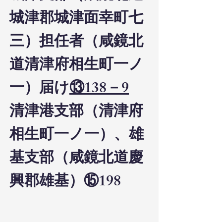
城津郡城津面幸町七
三）担任者（咸鏡北
道清津府相生町一ノ
一）届け
⑬138－9
清津港支部（清津府
相生町一ノ一）、雄
基支部（咸鏡北道慶
興郡雄基）⑮198