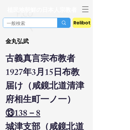
植民地朝鮮の日本人宗教者
Relibot
金丸弘武
古義真言宗布教者
1927年3月15日布教
届け（咸鏡北道清津
府相生町一ノ一）
⑬138－8
城津支部（咸鏡北道