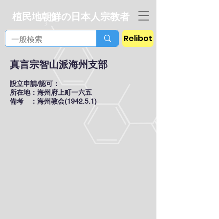
植民地朝鮮の日本人宗教者
Relibot
真言宗智山派海州支部
設立申請/認可：
所在地：海州府上町一六五
備考 ：海州教会(1942.5.1)