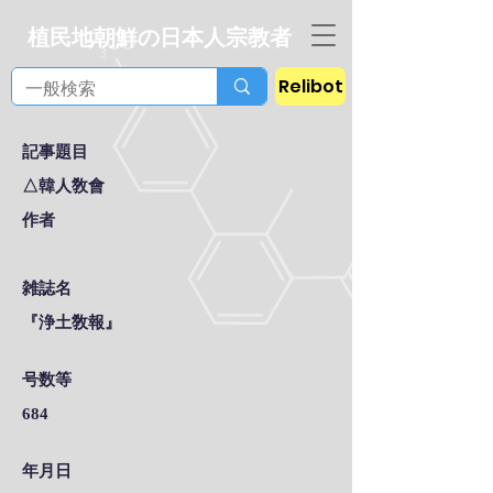
植民地朝鮮の日本人宗教者
Relibot
記事題目
△韓人敎會
作者
雑誌名
『浄土敎報』
号数等
684
年月日