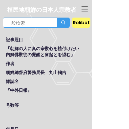
植民地朝鮮の日本人宗教者
Relibot
記事題目
「朝鮮の人に真の宗敎心を植付けたい
内鮮佛敎徒の覺醒と奮起とを望む」
作者
朝鮮總督府警務局長 丸山鶴吉
雑誌名
『中外日報』
号数等