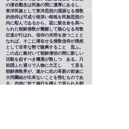
の潜在觀念は民族の間に濃厚にあるし、
東洋民族として東洋思想の淵源なる佛敎
的信仰は可成り根深い根柢を民族思想の
内に彫んでゐるから、茲に新生命を與へ
られた朝鮮佛敎が覺醒して熱心なる布敎
伝道が行はれ、信仰の光明を放つことと
なれば、そこに潜在せる佛敎信仰が俄然
として非常な勢で隆興することゝ思ふ。
この点に氣付いて朝鮮僧侶の間に新しい
活動を起すべき機運が熟しつゝある。只
前謂ふた通りで人物に欠乏しゝゝて居る
朝鮮佛敎界が、速かに此の革新の前途に
大同團結が出來ないことを惜むものであ
る。内地に於て修行を積んで居られる朝
鮮僧侶も可成りあるので、孰れ覺醒の大
音声を擧げられる時期が到達することゝ
思ふし、日本佛敎徒者の方でも猛然たる
勢で鮮人諸君の間の伝導にも努力を捧げ
られる傾向にあり、社會事業的にも鮮人
の間に佛敎的信仰を植付ける施設も進行
して來て真に宗敎的の信仰を鮮人の間に