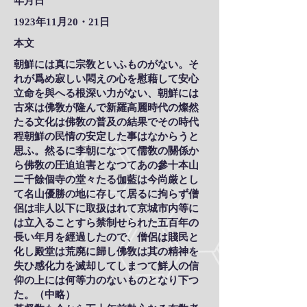
年月日
1923年11月20・21日
本文
朝鮮には真に宗敎といふものがない。そ
れが爲め寂しい悶えの心を慰藉して安心
立命を與へる根深い力がない、朝鮮には
古來は佛敎が隆んで新羅高麗時代の燦然
たる文化は佛敎の普及の結果でその時代
程朝鮮の民情の安定した事はなからうと
思ふ。然るに李朝になつて儒敎の關係か
ら佛敎の圧迫迫害となつてあの參十本山
二千餘個寺の堂々たる伽藍は今尚厳とし
て名山優勝の地に存して居るに拘らず僧
侶は非人以下に取扱はれて京城市内等に
は立入ることすら禁制せられた五百年の
長い年月を經過したので、僧侶は賤民と
化し殿堂は荒廃に歸し佛敎は其の精神を
失ひ感化力を滅却してしまつて鮮人の信
仰の上には何等力のないものとなり下つ
た。（中略）