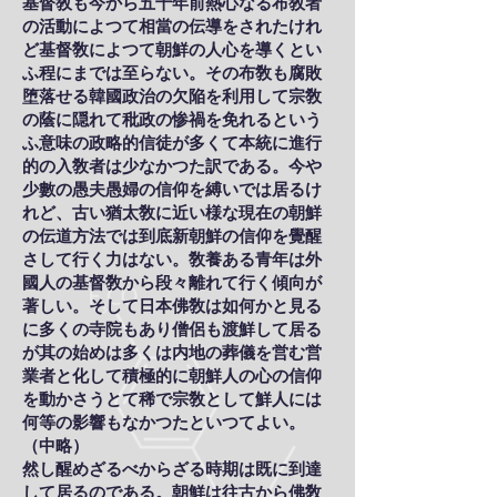
基督敎も今から五十年前熱心なる布敎者
の活動によつて相當の伝導をされたけれ
ど基督敎によつて朝鮮の人心を導くとい
ふ程にまでは至らない。その布敎も腐敗
堕落せる韓國政治の欠陥を利用して宗敎
の蔭に隠れて秕政の惨禍を免れるという
ふ意味の政略的信徒が多くて本統に進行
的の入敎者は少なかつた訳である。今や
少數の愚夫愚婦の信仰を縛いでは居るけ
れど、古い猶太敎に近い様な現在の朝鮮
の伝道方法では到底新朝鮮の信仰を覺醒
さして行く力はない。敎養ある青年は外
國人の基督敎から段々離れて行く傾向が
著しい。そして日本佛敎は如何かと見る
に多くの寺院もあり僧侶も渡鮮して居る
が其の始めは多くは内地の葬儀を営む営
業者と化して積極的に朝鮮人の心の信仰
を動かさうとて稀で宗敎として鮮人には
何等の影響もなかつたといつてよい。
（中略）
然し醒めざるべからざる時期は既に到達
して居るのである。朝鮮は往古から佛敎