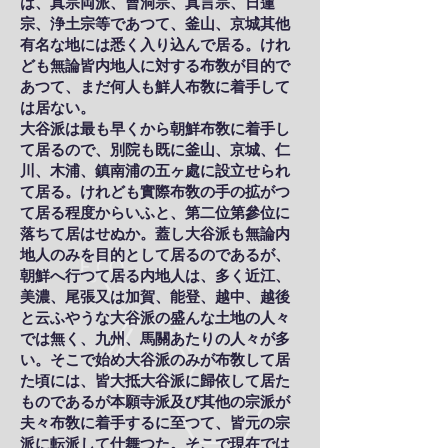
は、真宗両派、曹洞宗、真言宗、日蓮
宗、浄土宗等であつて、釜山、京城其他
有名な地には悉く入り込んで居る。けれ
ども無論皆内地人に対する布敎が目的で
あつて、まだ何人も鮮人布敎に着手して
は居ない。
大谷派は最も早くから朝鮮布敎に着手し
て居るので、別院も既に釜山、京城、仁
川、木浦、鎮南浦の五ヶ處に設立せられ
て居る。けれども實際布敎の手の拡がつ
て居る程度からいふと、第二位第參位に
落ちて居はせぬか。蓋し大谷派も無論内
地人のみを目的として居るのであるが、
朝鮮へ行つて居る内地人は、多く近江、
美濃、尾張又は加賀、能登、越中、越後
と云ふやうな大谷派の盛んな土地の人々
では無く、九州、馬關あたりの人々が多
い。そこで始め大谷派のみが布敎して居
た頃には、皆大抵大谷派に歸依して居た
ものであるが本願寺派及び其他の宗派が
夫々布敎に着手するに至つて、皆元の宗
派に転派して仕舞つた。そこで現在では