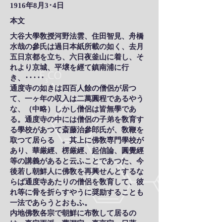
1916年8月3･4日
本文
大谷大學敎授河野法雲、住田智見、舟橋
水哉の參氏は過日本紙所載の如く、去月
五日京都を立ち、六日夜釜山に着し、そ
れより京城、平壌を經て鎮南浦に行
き、･････
通度寺の如きは四百人餘の僧侶が居つ
て、一ヶ年の収入は二萬圓程であるやう
な、（中略）しかし僧侶は皆無學であ
る。通度寺の中には僧侶の子弟を敎育す
る學校があつて斎藤治參郎氏が、敎鞭を
取つて居らるゝ。其上に佛敎専門學校が
あり、華厳經、楞厳經、起信論、圓覺經
等の講義があると云ふことであつた、今
後若し朝鮮人に佛敎を再興せんとするな
らば通度寺あたりの僧侶を敎育して、彼
れ等に骨を折らすやうに奨励することも
一法であらうとおもふ。
内地佛敎各宗で朝鮮に布敎して居るの