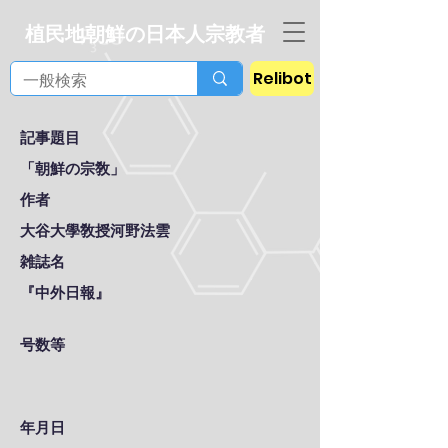
植民地朝鮮の日本人宗教者
Relibot
記事題目
「朝鮮の宗敎」
作者
大谷大學敎授河野法雲
雑誌名
『中外日報』
号数等
年月日