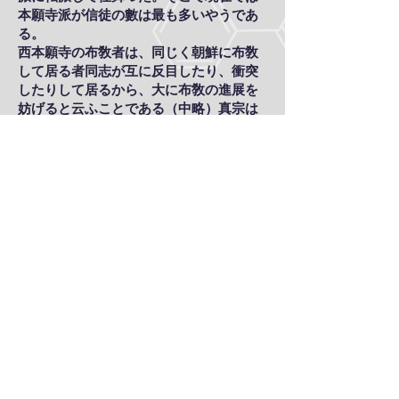
本願寺派が信徒の數は最も多いやうであ
る。
西本願寺の布敎者は、同じく朝鮮に布敎
して居る者同志が互に反目したり、衝突
したりして居るから、大に布敎の進展を
妨げると云ふことである（中略）真宗は
肉食妻帶公許の宗旨であるから海外布敎
などの折に、先方で家庭を持ち、永住の
目的で落着いて布敎するのに都合が善さ
さうに思はれぬのに、却つてさうではな
い、真宗の人には一時的の考の者が多
く、永住の意氣込みで行つて居る者は至
つて少いさうである。（中略）布敎師の
永住といふ事も大に布敎の成功不成功に
關係があるのである。總督府でも永住の
布敎師が朝鮮に來れば大に歓迎し且つ出
來る丈の待遇もすると云ふ決心であるや
うな。
最後に一般朝鮮人の宗敎界は誰が之を領
して居るかと云へば、無論耶蘇敎であ
る。（中略）彼等基督敎宣敎師は朝鮮に