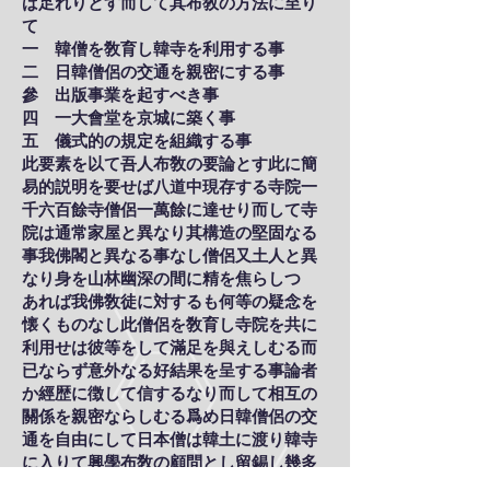
ば足れりとす而して其布敎の方法に至り
て
一 韓僧を敎育し韓寺を利用する事
二 日韓僧侶の交通を親密にする事
參 出版事業を起すべき事
四 一大會堂を京城に築く事
五 儀式的の規定を組織する事
此要素を以て吾人布敎の要論とす此に簡
易的説明を要せば八道中現存する寺院一
千六百餘寺僧侶一萬餘に達せり而して寺
院は通常家屋と異なり其構造の堅固なる
事我佛閣と異なる事なし僧侶又土人と異
なり身を山林幽深の間に精を焦らしつゝ
あれば我佛敎徒に対するも何等の疑念を
懐くものなし此僧侶を敎育し寺院を共に
利用せは彼等をして滿足を與えしむる而
已ならず意外なる好結果を呈する事論者
か經歴に徴して信するなり而して相互の
關係を親密ならしむる爲め日韓僧侶の交
通を自由にして日本僧は韓土に渡り韓寺
に入りて興學布敎の顧問とし留錫し幾多
の韓僧を敎育し傍ら風俗人情を觀察し人