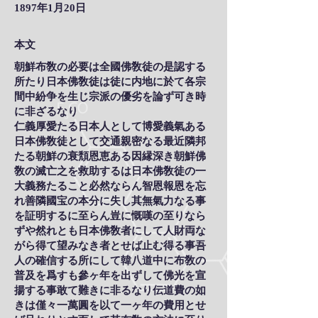
1897年1月20日
本文
朝鮮布敎の必要は全國佛敎徒の是認する
所たり日本佛敎徒は徒に内地に於て各宗
間中紛争を生じ宗派の優劣を論ず可き時
に非ざるなり
仁義厚愛たる日本人として博愛義氣ある
日本佛敎徒として交通親密なる最近隣邦
たる朝鮮の衰頽恩恵ある因縁深き朝鮮佛
敎の滅亡之を救助するは日本佛敎徒の一
大義務たること必然ならん智恩報恩を忘
れ善隣國宝の本分に失し其無氣力なる事
を証明するに至らん豈に慨嘆の至りなら
ずや然れとも日本佛敎者にして人財両な
がら得て望みなき者とせば止む得る事吾
人の確信する所にして韓八道中に布敎の
普及を爲すも參ヶ年を出ずして佛光を宣
揚する事敢て難きに非るなり伝道費の如
きは僅々一萬圓を以て一ヶ年の費用とせ