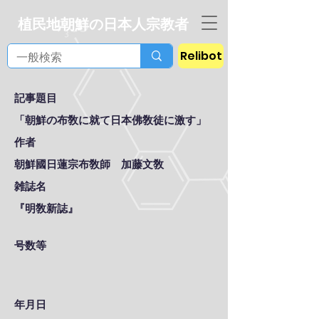
植民地朝鮮の日本人宗教者
Relibot
記事題目
「朝鮮の布敎に就て日本佛敎徒に激す」
作者
朝鮮國日蓮宗布敎師 加藤文敎
雑誌名
『明敎新誌』
号数等
年月日