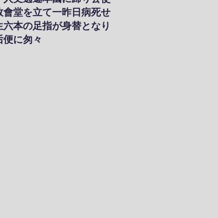
敎會堂を立て一昨日病死せ
生六本の足指が身替となり
后便に匆々