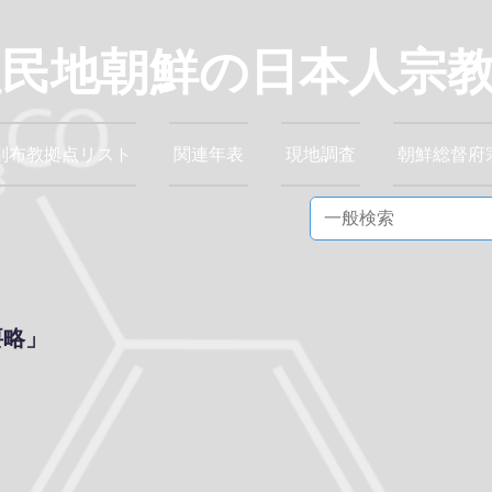
植民地朝鮮の日本人宗
別布教拠点リスト
関連年表
現地調査
朝鮮総督府
要略」
』