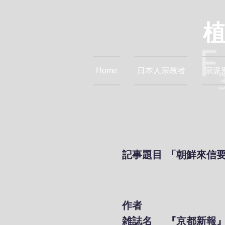
Home
日本人宗教者
宗派
記事題目
「朝鮮來信
作者
雑誌名
『京都新報