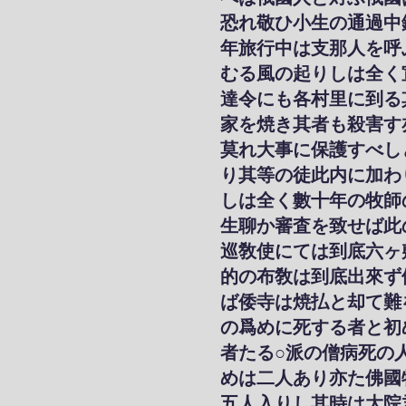
恐れ敬ひ小生の通過中
年旅行中は支那人を呼
むる風の起りしは全く
達令にも各村里に到る
家を焼き其者も殺害す
莫れ大事に保護すべし
り其等の徒此内に加わ
しは全く數十年の牧師
生聊か審査を致せば此
巡敎使にては到底六ヶ
的の布敎は到底出來ず
ば倭寺は焼払と却て難
の爲めに死する者と初
者たる○派の僧病死の
めは二人あり亦た佛國
五人入りし其時は大院