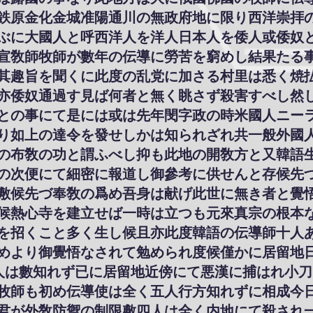
鉄原金化金城准陽通川の無政府地に限り西洋崇拝
ぶに大國人と呼西洋人を洋人日本人を倭人或倭奴
宣敎師牧師が數年の伝導に勞苦を窮めし結果たる
其趣旨を聞くに此度の乱党に加さる村里は悉く焼
亦倭奴通過す見ば何者と無く眺さず殺害すべし然
との事にて是には或は先年閔字政の時米國人ニー
り如上の達令を發せしかは知られざれ共一般外國
の布敎の功と謂ふべし抑も此地の開敎方と又韓語
の次便にて細密に報道し御參考に供せんと存候先
敷候先づ奉敎の爲め吾身は献げ此世に無き者と覺
候熱心寺を建立せば一時は立つも元來真宗の根本
を招くこと多く生し候且亦此度韓語の伝導師十人
めより御覺悟なされて勉められ度候僅かに居留地
人は數知れず已に居留地近傍にて悪漢に捕はれ小
牧師も初め伝導使は全く五人行方知れずに相成今
君が外敎防禦の制限敷四人は全く内地にて殺され