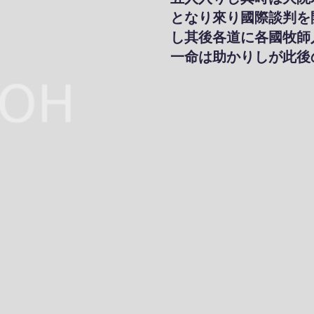
となり來り國際談判を
し其後各道に各國牧師
一命は助かりしが此後