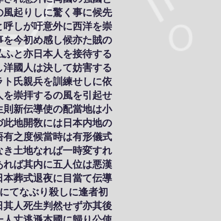
の風起りしに驚く事に候先
と呼しが吁意外に西洋を崇
事を今初め感し候亦た賊の
払ふと亦日本人を接待する
し洋國人は決して妨害する
ラト氏親兵を訓練せしに依
人を崇拝するの風を引起せ
生則新伝導使の配當地は小
づ此地開敎には日本内地の
悟有之度候當時は有形儀式
なき土地なれば一時変すれ
あれば其内に五人位は悪漢
日本葬式退夜に目當て伝導
刀にてなぶり殺しに逢者初
日其人死生判然せず亦其後
一人丈逃遜本國に歸り公使