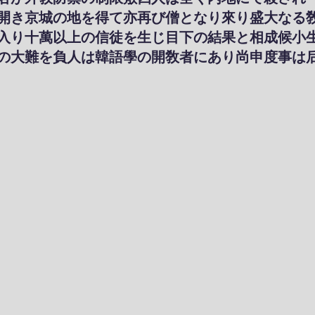
開き京城の地を得て亦再び僧となり來り盛大なる
入り十萬以上の信徒を生じ目下の結果と相成候小
の大難を負人は韓語學の開敎者にあり尚申度事は