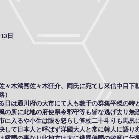
･13日
佐々木鴻熈佐々木狂介、両氏に宛てし來信中目下
略）
る日は通川府の大市にて人も數千の群集平穏の時
風の所に此地の府使県令郡守等も皆な逃げ去り無
市に入るや小生は眼を怒らし笞杖二十斗りも馬尻
決して日本人と呼ばず洋國大人と常に韓人に語り
は露國の事なり此地方は大に俄國佛國の牧師に伝