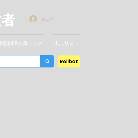
教者
로그인
宗教関係文書リンク
出典リスト
Relibot