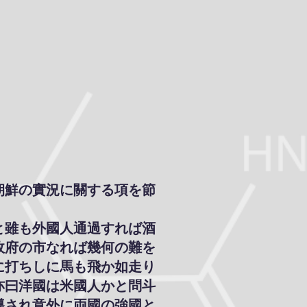
朝鮮の實況に關する項を節
と雖も外國人通過すれば酒
政府の市なれば幾何の難を
に打ちしに馬も飛か如走り
亦曰洋國は米國人かと問斗
導され意外に両國の強國と