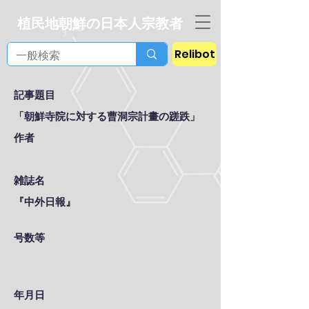
植民地朝鮮の日本人宗教者
Relibot
記事題目
「朝鮮寺院に対する曹洞宗計畫の蹉跌」
作者
雑誌名
『中外日報』
号数等
年月日