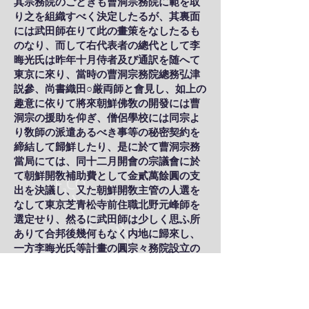
其宗務院のごときも曹洞宗務院に範を取
り之を組織すべく決定したるが、其裏面
には武田師在りて此の畫策をなしたるも
のなり、而して右代表者の總代として李
晦光氏は昨年十月侍者及び通訳を随へて
東京に來り、當時の曹洞宗務院總務弘津
説參、尚書織田○厳両師と會見し、如上の
趣意に依りて將來朝鮮佛敎の開發には曹
洞宗の援助を仰ぎ、僧侶學校には同宗よ
り敎師の派遣あるべき事等の秘密契約を
締結して歸鮮したり、是に於て曹洞宗務
當局にては、同十二月開會の宗議會に於
て朝鮮開敎補助費として金貳萬餘圓の支
出を決議し、又た朝鮮開敎主管の人選を
なして東京芝青松寺前住職北野元峰師を
選定せり、然るに武田師は少しく思ふ所
ありて合邦後幾何もなく内地に歸來し、
一方李晦光氏等計畫の圓宗々務院設立の
ことは總督府に出願したるも認可せられ
ざる爲め久しく其儘となり居たるが、武
田師は其間に在りて窃かに曹洞宗と李氏
等一派の間に種々計畫する所あり、既に