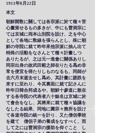
1911年8月22日
本文
朝鮮開敎に關しては各宗派に於て種々苦
心畫策せるもの多きが、中にも曹洞宗に
ては京城に両本山別院を設け、之を中心
として各地に敎線を張らんとし、殊に朝
鮮の寺院に就て昨年來他宗派に抽ん出て
特殊の活動をなさんとて種々計畫しつゝ
ありたるが、之は元一進會に關係ありし
同宗出身の故武田範之師在りたる爲め非
常を便宜を得たりしものなるも、同師が
去六月末逝去せし爲め、其計畫に蹉跌を
來すに至れり、今其裏面に就て記さんに
昨年日韓合邦成るや、朝鮮十參道に散在
する各寺院の代表者八十餘名は京城に於
て會合をなし、其將來に就て種々協議を
なしたる結果、同地に圓宗々務所を設け
て各道寺院の統一を計り、又た僧侶學校
を建てゝ僧侶子弟の養成をなすべく、而
して之には曹洞宗の援助を仰ぐことゝし