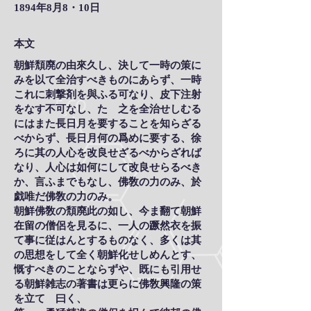
1894年8月8・10日
本文
朝鮮頽廃の由來久し、決して一時の策に
みを以て全治すべきものにあらず、一時
これに刺撃剤を與ふる可なり、皮下注射
をなす不可なし、たゞ之を全治せしむる
にはまた長日月を要することを知らざる
べからず、長日月何の爲めに要する、徐
ろに其の人心を改良せざるべからざれば
なり、人心は如何にして改良せらるべき
か、言ふまでもなし、佛敎の力のみ、於
戯唯だ佛敎の力のみ。
朝鮮佛敎の頽廃此の如し、今ま翻て朝鮮
在留の僧侶を見るに、一人の蹶然衣を振
て事に従はんとするものなく、多くは其
の思想をして全く朝鮮化せしめんとす、
慨すべきのことならずや、既にも引用せ
る朝鮮雑志の著書は更らに佛敎興隆の策
を立てゝ曰く、