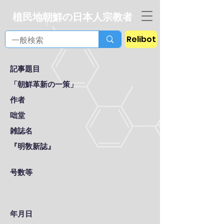
植民地朝鮮の日本人宗教者
Relibot
記事題目
「朝鮮革新の一策」
作者
咄堂
雑誌名
『明敎新誌』
号数等
年月日