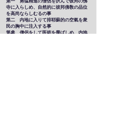
第一 勇猛精進の僧侶を択んで彼邦の佛
寺に入らしめ、自然的に彼邦佛敎の品位
を高尚ならしむるの事
第二 内地に入りて排耶蘇的の空氣を衆
民の胸中に注入する事
第參 僧侶をして医術を學ばしめ、内地
各處に派出して、人民に施藥し、不知不
識の間に佛の功徳に浴せしむる事
第四 貧民學校を興し、専ら貧民の敎育
に従事せしむる事
第五 我邦有爲の僧侶を彼邦に遊學せし
め、其の智徳を研磨せしむる事
第六 廣く上流社會に交際して上流人士
をして佛敎に歸依せしむる事
これ實に朝鮮佛敎興隆策の上乗なるもの
ならむ（吾人別に朝鮮布敎論の腹稿あ
り、不日読者の清覧を汚すことあら
ん、）たゞ今日に於て彼を度し、彼を化
せよといふにありこれ決して敎を欧山米
水に布きたるの功に劣らざるなり、否、
寧ろ優る所あるを思ふ、