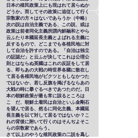
日本の殖民政策上にも現はれて居らぬか
どうか。而してその政策に追従して行く
宗敎家の方々はないであらうか（中略）
次の説は自治主義である、この説、或は
政策は前者同化主義所謂内鮮融和とやら
云ふたり本國延長主義とよばれる主義に
反するもので、どこまでも各植民地に対
して自治を許すのである。「自治は独立
の証認だ」と云ふが決してこれは公理公
則とはならぬ英國はこれの反証をして居
る、即ちあの大戦の時世界各國に散在し
て居る各殖民地がビクツともしなかつた
ではないか、若し反旗を掲げるならあの
大戦の時に擧ぐるべきであつたのだ。日
本の朝鮮政策が最も常に誤るところは
こゝだ、朝鮮土着民は自治といふ金剛石
を望んで居る、然るに同化主義、本國延
長主義を以て対して居るではないか？こ
れの背後に附いて行くのはそんぢよそこ
らの宗敎家であらう。
さて以上のやうな殖民政策の二説を爲し