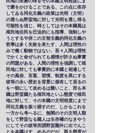
民地の未磨の球をその本國文明程度にま
で磨をかけることである、この点に依存
してゐる同化主義の政策は光明（文明）
の透らぬ野蛮地に対して光明を透し得る
可能性を信じ、時としてはその本國風は
殖民地住民を圧迫的にも指導、強制しや
うとする乍併この主智主義的同化主義の
哲學は多く失敗を來たす、人間は理性の
みで働く動物ではない、吾々人間は理性
でかくと命ぜられても感情が許さぬ事實
の問題がある、人間の理性を強調して殖
民地に対しても事實的に本國と相違して
その風俗、言葉、習慣、制度を異にする
彼等の永い歴史を背景に個有して居るの
を一朝にして改めるは難いこと、而も本
國は野蛮國たる殖民地といふ態度で殖民
地に対して、その本國の文明程度にまで
同化主義を振り廻すのだ、しかもこれを
一方から考へるに、無闇のその文明人類
をして野蛮なる國人は生存權のなきやう
にしてその彼等所謂野蛮圏外に出でんこ
とを本國はすゝめるのだが、斯る態度が