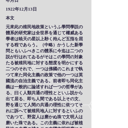
年月日
1922年12月13日
本文
元來此の殖民地政策というふ學問學説の
體系的研究家は全世界を通じて權威ある
學者は暁天の星以上尠く殆んど五指を屈
する程であらう。（中略）かうした新學
問ともいふべきこの體系に今迄は二つの
説が行はれてゐるがそはこの學問の対象
たる被殖民地に対する態度を明かにする
二つのそれで、一つは佛國のこれまで執
つて來た同化主義の政策で他の一つは英
國流の自治主義である。前者即ち同化主
義は一般的に論述すれば一つの哲學があ
る、曰く人類共通の理性とといふ説から
出て居る、即ち人間である以上その文、
野を通じて人間の共通の理性に依つてそ
れに訴へて被殖民地人に対するといふの
であつて、野蛮人は磨かぬ珠で文明人は
磨いた珠である。この主義に依れば被植