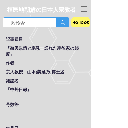
植民地朝鮮の日本人宗教者
Relibot
記事題目
「殖民政策と宗敎 誤れた宗敎家の態
度」
作者
京大敎授 山本(美越乃)博士述
雑誌名
『中外日報』
号数等