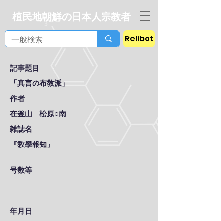
植民地朝鮮の日本人宗教者
Relibot
記事題目
「真言の布敎派」
作者
在釜山 松原○南
雑誌名
『敎學報知』
号数等
年月日