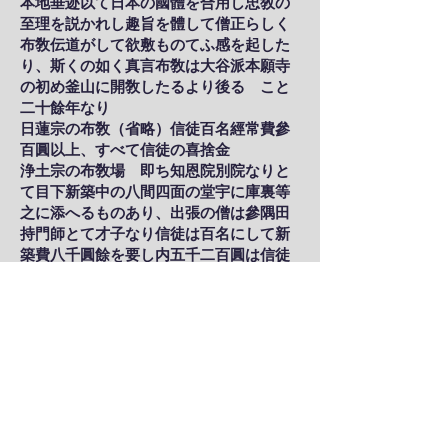
本地垂迹以て日本の國體を合用し忠敎の
至理を説かれし趣旨を體して僧正らしく
布敎伝道がして欲敷ものてふ感を起した
り、斯くの如く真言布敎は大谷派本願寺
の初め釜山に開敎したるより後るゝこと
二十餘年なり
日蓮宗の布敎（省略）信徒百名經常費參
百圓以上、すべて信徒の喜捨金
浄土宗の布敎場 即ち知恩院別院なりと
て目下新築中の八間四面の堂宇に庫裏等
之に添へるものあり、出張の僧は參隅田
持門師とて才子なり信徒は百名にして新
築費八千圓餘を要し内五千二百圓は信徒
の寄附にして千八百は浄土宗管長たる知
恩院住職野上運海師より下付し尚不足の
千圓は目下管長に下付を要請しつゝある
なりと、又た年々の經常費は六百圓を要
し二百圓は管長の寄附になりて四百圓は
信徒の弁ずる所又た此の宗旨が韓民敎化
の仕事としては東京小石川なる浄土宗専
門學院に就賢、在英、大岸と云ふ韓國梁
山通慶寺の僧參名（年參百六十圓を支出