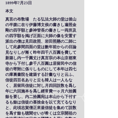
1899年7月23日
本文
真言の布敎場 たる弘法大師の堂は後山
の半腹に在り伊藤博文侯の書きし遍照金
剛の四字額と參神管長の書きし一両所及
の四字額を掲げ正面に大師の像を安置す
派出の僧は見田政照、岩田照懸の二師に
して此參間四面の堂は數年前からの目論
見なりしが漸く昨年四千八百圓を費して
新築し内一千圓丈け真言宗の本山京都東
寺から下付し參千八百圓は居留民中の信
徒の寄附に係りしものにして本年は四七
の庫裏書院を建築する計畫なりと云ふ、
信徒四百名ありと云も韓人は一人もな
く、居留民信徒に対し月四回説敎を爲し
年に六回施本を爲し經常費一ヶ月六拾圓
餘を要し、内二拾圓宛は本山から下付す
るも餘は信徒の喜捨金を以て充てるなり
と、此頃志賀僧正來釜信徒を集めて説敎
を爲す餘も聴聞せいが希くは立宗開祖の