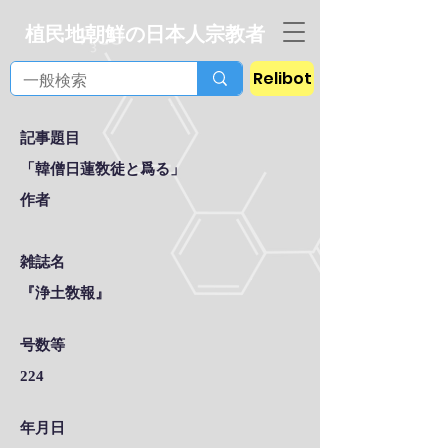
植民地朝鮮の日本人宗教者
Relibot
記事題目
「韓僧日蓮敎徒と爲る」
作者
雑誌名
『浄土敎報』
号数等
224
年月日