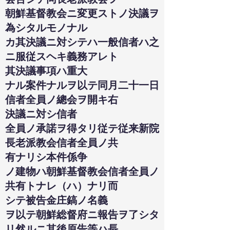
朝鮮基督教会ニ変更ストノ決議ヲ
為シタルモノナル
カ其決議ニ対シテハ一般信者ハ之
ニ服従スヘキ義務アレト
其決議事項ハ重大
ナル案件ナルヲ以テ同月二十一日
信者全員ノ總会ヲ開キ右
決議ニ対シ信者
全員ノ承諾ヲ得タリ従テ従来新院
長老派教会信者全員ノ共
有ナリシ本件係争
ノ建物ハ朝鮮基督教会信者全員ノ
共有トナレ（ハ）ナリ而
シテ被告金庄鎬ノ名義
ヲ以テ朝鮮総督府ニ報告ヲ了シタ
リ然ルニ其後原告等ハ長