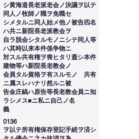
シ黄海道長老派老会ノ決議ヲ以テ
同人ノ牧師ノ職ヲ免職セ
シメタルニ同人始メ他ノ被告四名
ハ共ニ新院長老派教会ヲ
自ラ脱会シタルモノニシテ同人等
ハ其時以来本件係争物ニ
対スル共有権ヲ喪ヒタリ蓋シ本件
建物等ハ新院長老教会ノ
会員タル資格ヲ有スルモノゝ共有
ニ属スレハナリ然ルニ被
告金庄鎬ハ原告等長老教会員ニ知
ラシメス■ニ私ニ自己ノ名
義
0136
ヲ以テ所有権保存登記手続ヲ済シ
タル儘今ニ之カ抹消ヲ為