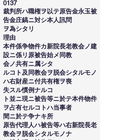
0137
裁判所ハ職権ヲ以テ原告金永玉被
告金庄鎬ニ対シ本人訊問
ヲ為シタリ
理由
本件係争物件カ新院長老教会ノ建
設ニ係リ原被告始メ同教
会ノ共有ニ属シタ
ルコト及同教会ヲ脱会シタルモノ
ハ右財産ニ付共有権ヲ喪
失スル慣例ナルコ
ト並ニ現ニ被告等ニ於テ本件物件
ヲ占有セルコトハ当事者
間ニ於テ争ナキ所
原告代理人ハ被告等ハ右新院長老
教会ヲ脱会シタルモノナ