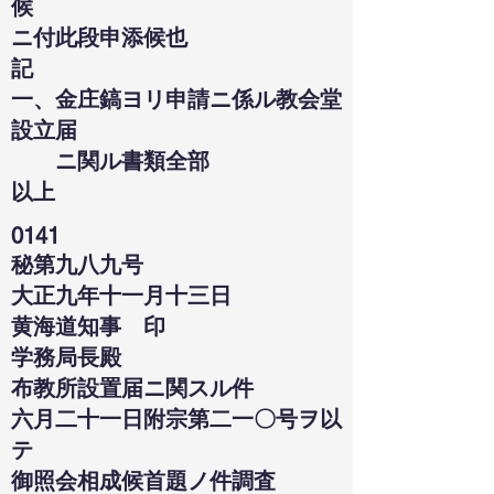
候
ニ付此段申添候也
記
一、金庄鎬ヨリ申請ニ係ル教会堂
設立届
ニ関ル書類全部
以上
0141
秘第九八九号
大正九年十一月十三日
黄海道知事 印
学務局長殿
布教所設置届ニ関スル件
六月二十一日附宗第二一〇号ヲ以
テ
御照会相成候首題ノ件調査