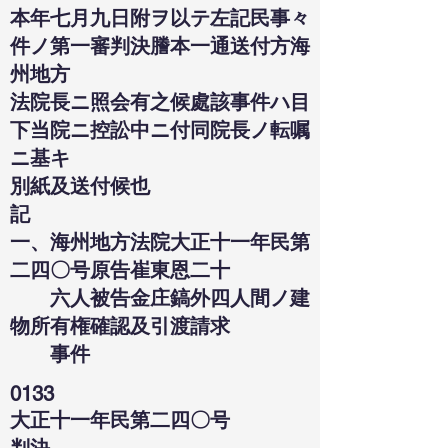
本年七月九日附ヲ以テ左記民事々
件ノ第一審判決謄本一通送付方海
州地方
法院長ニ照会有之候處該事件ハ目
下当院ニ控訟中ニ付同院長ノ転嘱
ニ基キ
別紙及送付候也
記
一、海州地方法院大正十一年民第
二四〇号原告崔東恩二十
六人被告金庄鎬外四人間ノ建
物所有権確認及引渡請求
事件
0133
大正十一年民第二四〇号