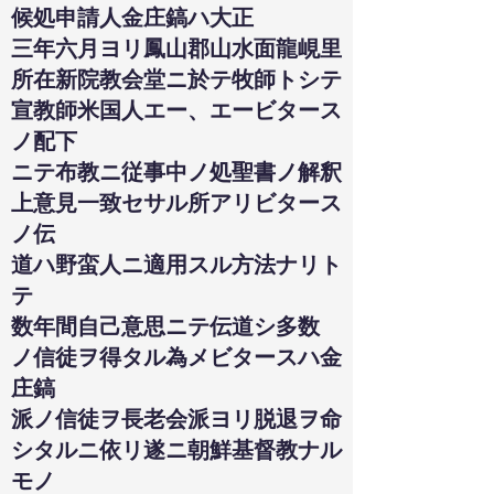
候処申請人金庄鎬ハ大正
三年六月ヨリ鳳山郡山水面龍峴里
所在新院教会堂ニ於テ牧師トシテ
宣教師米国人エー、エービタース
ノ配下
ニテ布教ニ従事中ノ処聖書ノ解釈
上意見一致セサル所アリビタース
ノ伝
道ハ野蛮人ニ適用スル方法ナリト
テ
数年間自己意思ニテ伝道シ多数
ノ信徒ヲ得タル為メビタースハ金
庄鎬
派ノ信徒ヲ長老会派ヨリ脱退ヲ命
シタルニ依リ遂ニ朝鮮基督教ナル
モノ