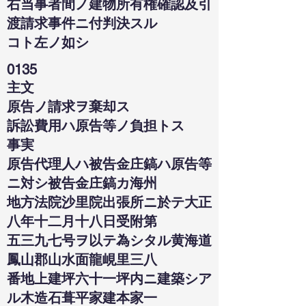
右当事者間ノ建物所有権確認及引
渡請求事件ニ付判決スル
コト左ノ如シ
0135
主文
原告ノ請求ヲ棄却ス
訴訟費用ハ原告等ノ負担トス
事実
原告代理人ハ被告金庄鎬ハ原告等
ニ対シ被告金庄鎬カ海州
地方法院沙里院出張所ニ於テ大正
八年十二月十八日受附第
五三九七号ヲ以テ為シタル黄海道
鳳山郡山水面龍峴里三八
番地上建坪六十一坪内ニ建築シア
ル木造石葺平家建本家一