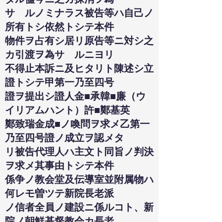
サゝルノミナラス被告等ハ自己ノ
所有トシ依然トシテ本件
物件ヲ占有シ居リ原告等ニ対シ之
カ引渡ヲ為サゝルニヨリ
不得止本訴ニ及ヒタリト陳述シ立
證トシテ甲第一乃至四号
證ヲ提出シ證人金■承韓■廉（ウ
イリアムハント）許■鄭基英
鄭致瑞金成■ノ喚問ヲ求メ乙第一
乃至四号證ノ成立ヲ認メタ
リ被告代理人ハ主文ト同旨ノ判決
ヲ求メ其事由トシテ本件
係争ノ教会堂及伝導室並附属物ハ
何レモ曽ツテ新院長老派
ノ信者全員ノ建設ニ係ルコト、新
院ノ朝鮮基督教会カ長老