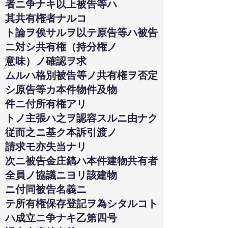
者ニ争ナキ以上被告等ハ
其共有権者ナルコ
ト論ヲ俟サルヲ以テ原告等ハ被告
ニ対シ共有権（持分権ノ
意味）ノ確認ヲ求
ムルハ格別被告等ノ共有権ヲ否定
シ原告等カ本件物件及物
件ニ付所有権アリ
トノ主張ハ之ヲ認容スルニ由ナク
従而之ニ基ク本訴引渡ノ
請求モ亦失当ナリ
次ニ被告金庄鎬ハ本件建物共有者
全員ノ協議ニヨリ該建物
ニ付同被告名義ニ
テ所有権保存登記ヲ為シタルコト
ハ成立ニ争ナキ乙第四号