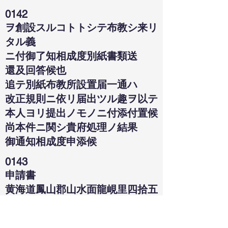
0142
ヲ創設スルコトトシテ布教シ来リ
タル義
ニ付御了知相成度別紙書類送
還及回答候也
追テ別紙布教所設置届一通ハ
改正規則ニ依リ届出ツル趣ヲ以テ
本人ヨリ提出ノモノニ付添付置候
尚本件ニ関シ貴府処理ノ結果
御通知相成度申添候
0143
申請書
黄海道鳳山郡山水面龍峴里四拾五
番地
申請人 金庄鎬