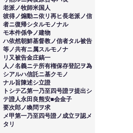
老派ノ牧師米国人
彼得ノ煽動ニ依リ再ヒ長老派ノ信
者ニ復帰シタルモノナル
モ本件係争ノ建物
ハ依然朝鮮基督教ノ信者タル被告
等ノ共有ニ属スルモノナ
リ又被告金庄鎬一
人ノ名義ニテ所有権保存登記ヲ為
シアルハ信託ニ基クモノ
ナル旨陳述シ立證
トシテ乙第一乃至四号證ヲ提出シ
テ證人永田良熊安■会金子
要次郎ノ喚問ヲ求
メ甲第一乃至四号證ノ成立ヲ認メ
タリ