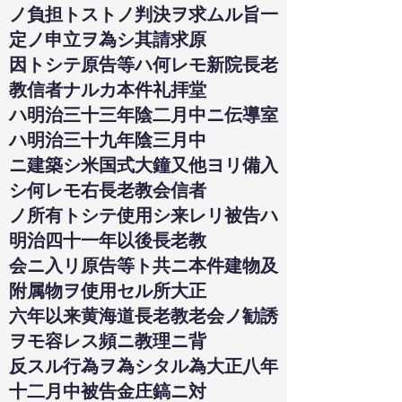
ノ負担トストノ判決ヲ求ムル旨一
定ノ申立ヲ為シ其請求原
因トシテ原告等ハ何レモ新院長老
教信者ナルカ本件礼拝堂
ハ明治三十三年陰二月中ニ伝導室
ハ明治三十九年陰三月中
ニ建築シ米国式大鐘又他ヨリ備入
シ何レモ右長老教会信者
ノ所有トシテ使用シ来レリ被告ハ
明治四十一年以後長老教
会ニ入リ原告等ト共ニ本件建物及
附属物ヲ使用セル所大正
六年以来黄海道長老教老会ノ勧誘
ヲモ容レス頻ニ教理ニ背
反スル行為ヲ為シタル為大正八年
十二月中被告金庄鎬ニ対