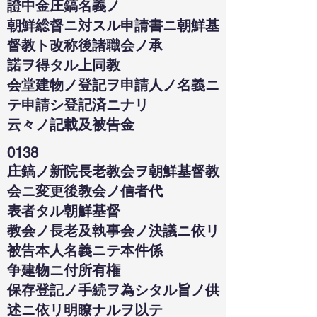
證中金庄鎬名義ノ
朝鮮総督ニ対スル申請書ニ朝鮮基
督教ト改称後諸職会ノ承
諾ヲ得タル上同教
会堂建物ノ登記ヲ申請人ノ名義ニ
テ申請シ登記済ニナリ
云々ノ記載及被告金
0138
庄鎬ノ新院長老教会ヲ朝鮮基督教
会ニ変更後教会ノ信者代
表者タル朝鮮基督
教会ノ長老及執事会ノ決議ニ依リ
被告本人名義ニテ本件係
争建物ニ付所有権
保存登記ノ手続ヲ為シタル旨ノ供
述ニ依リ明瞭ナルヲ以テ