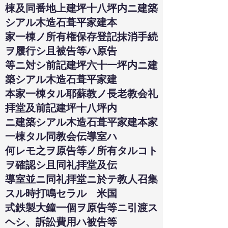
棟及同番地上建坪十八坪内ニ建築
シアル木造石葺平家建本
家一棟ノ所有権保存登記抹消手続
ヲ履行シ且被告等ハ原告
等ニ対シ前記建坪六十一坪内ニ建
築シアル木造石葺平家建
本家一棟タル耶蘇教ノ長老教会礼
拝堂及前記建坪十八坪内
ニ建築シアル木造石葺平家建本家
一棟タル同教会伝導室ハ
何レモ之ヲ原告等ノ所有タルコト
ヲ確認シ且同礼拝堂及伝
導室並ニ同礼拝堂ニ於テ教人召集
スル時打鳴セラルゝ米国
式鉄製大鐘一個ヲ原告等ニ引渡ス
ヘシ、訴訟費用ハ被告等