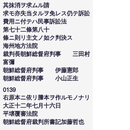
其抹消ヲ求ムル請
求モ亦失当タルヲ免レス仍テ訴訟
費用ニ付テハ民事訴訟法
第七十二條第八十
條ニ則リ主文ノ如ク判決ス
海州地方法院
裁判長朝鮮総督府判事 三田村
富彌
朝鮮総督府判事 伊藤憲郎
朝鮮総督府判事 小山正生
0139
右原本ニ依リ謄本ヲ作ルモノナリ
大正十二年七月十六日
平壌覆審法院
朝鮮総督府裁判所書記加藤哲也