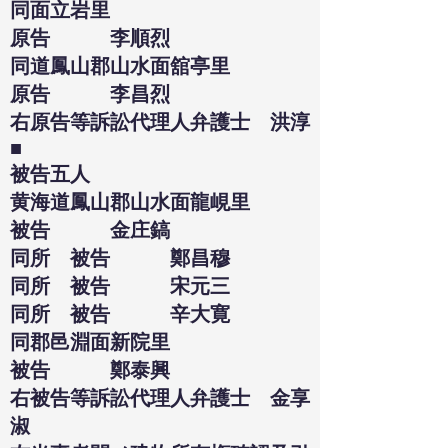
同面立岩里
原告 李順烈
同道鳳山郡山水面舘亭里
原告 李昌烈
右原告等訴訟代理人弁護士 洪淳
■
被告五人
黄海道鳳山郡山水面龍峴里
被告 金庄鎬
同所 被告 鄭昌穆
同所 被告 宋元三
同所 被告 辛大寛
同郡邑淵面新院里
被告 鄭泰興
右被告等訴訟代理人弁護士 金享
淑