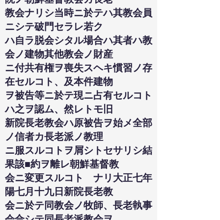
教会ナリシ当時ニ於テハ其教会員
ニシテ破門セラレ若ク
ハ自ラ脱会シタル場合ハ其者ハ教
会ノ建物其他教会ノ財産
ニ付共有権ヲ喪失スヘキ慣習ノ存
在セルコト、及本件建物
ヲ被告等ニ於テ現ニ占有セルコト
ハ之ヲ認ム、然レトモ旧
新院長老教会ハ原被告ヲ始メ全部
ノ信者カ長老派ノ教理
ニ服スルコトヲ屑シトセサリシ結
果該■約ヲ離レ朝鮮基督教
会ニ変更スルコトゝナリ大正七年
陽七月十九日新院長老教
会ニ於テ同教会ノ牧師、長老執事
会合シテ同長老派教会ヲ