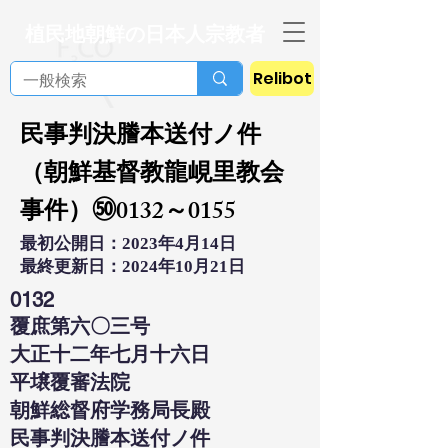
植民地朝鮮の日本人宗教者
Relibot
民事判決謄本送付ノ件
（朝鮮基督教龍峴里教会
事件）㊿0132～0155
最初公開日：2023年4月14日
最終更新日：2024年10月21日
0132
覆庶第六〇三号
大正十二年七月十六日
平壌覆審法院
朝鮮総督府学務局長殿
民事判決謄本送付ノ件