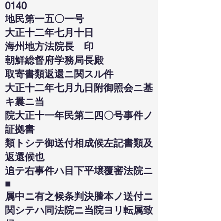
0140
地民第一五〇一号
大正十二年七月十日
海州地方法院長 印
朝鮮総督府学務局長殿
取寄書類返還ニ関スル件
大正十二年七月九日附御照会ニ基
キ曩ニ当
院大正十一年民第二四〇号事件ノ
証拠書
類トシテ御送付相成候左記書類及
返還候也
追テ右事件ハ目下平壌覆審法院ニ
■
属中ニ有之候条判決謄本ノ送付ニ
関シテハ同法院ニ当院ヨリ転属致