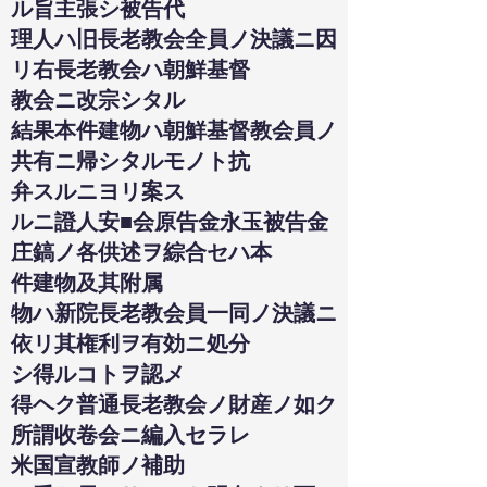
ル旨主張シ被告代
理人ハ旧長老教会全員ノ決議ニ因
リ右長老教会ハ朝鮮基督
教会ニ改宗シタル
結果本件建物ハ朝鮮基督教会員ノ
共有ニ帰シタルモノト抗
弁スルニヨリ案ス
ルニ證人安■会原告金永玉被告金
庄鎬ノ各供述ヲ綜合セハ本
件建物及其附属
物ハ新院長老教会員一同ノ決議ニ
依リ其権利ヲ有効ニ処分
シ得ルコトヲ認メ
得ヘク普通長老教会ノ財産ノ如ク
所謂收卷会ニ編入セラレ
米国宣教師ノ補助