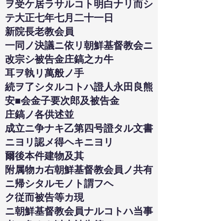
ヲ受ケ居ラサルコト明白ナリ而シ
テ大正七年七月二十一日
新院長老教会員
一同ノ決議ニ依リ朝鮮基督教会ニ
改宗シ被告金庄鎬之カ牛
耳ヲ執リ萬般ノ手
続ヲ了シタルコトハ證人永田良熊
安■会金子要次郎及被告金
庄鎬ノ各供述並
成立ニ争ナキ乙第四号證タル文書
ニヨリ認メ得ヘキニヨリ
爾後本件建物及其
附属物カ右朝鮮基督教会員ノ共有
ニ帰シタルモノト謂フヘ
ク従而被告等カ現
ニ朝鮮基督教会員ナルコトハ当事