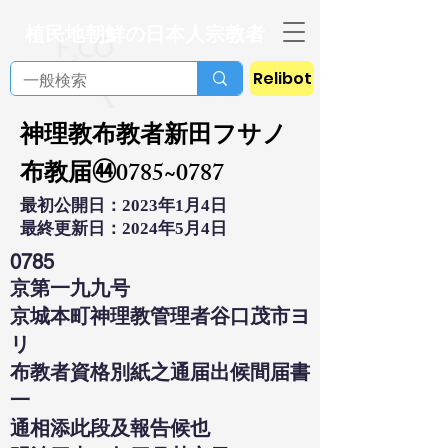
植民地朝鮮の日本人宗教者
Relibot
神理教布教者新田フサノ
布教届㊹0785~0787
最初公開日：2023年1月4日
最終更新日：2024年5月4日
0785
京第一九九号
京城本町神理教管理者谷口茂市ヨ
リ
布教者資格別紙之通届出候間届書
一
通相添此段及報告候也