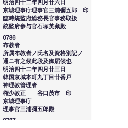
明治四十二年四月廿六日
京城理事庁理事官三浦彌五郎 印
臨時統監府総務長官事務取扱
統監府参与官石塚英藏殿
0786
布教者
所属布教者ノ氏名及資格別記ノ
通ニ有之候此段及御届候也
明治四十二年四月廿三日
韓国京城本町九丁目廿番戸
神理教管理者
権少教正 谷口茂市 印
京城理事庁
理事官三浦彌五郎殿
0787